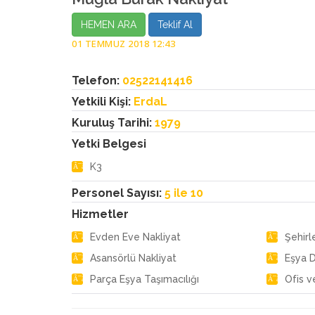
HEMEN ARA
Teklif Al
01 TEMMUZ 2018 12:43
Telefon:
02522141416
Yetkili Kişi:
ErdaL
Kuruluş Tarihi:
1979
Yetki Belgesi
K3
Personel Sayısı:
5 ile 10
Hizmetler
Evden Eve Nakliyat
Şehirl
Asansörlü Nakliyat
Eşya 
Parça Eşya Taşımacılığı
Ofis v