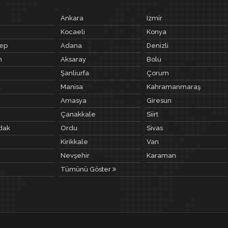
Ankara
Izmir
Kocaeli
Konya
tep
Adana
Denizli
m
Aksaray
Bolu
Şanliurfa
Çorum
a
Manisa
Kahramanmaraş
Amasya
Giresun
Çanakkale
Siirt
dak
Ordu
Sivas
Kirikkale
Van
Nevşehir
Karaman
Tümünü Göster