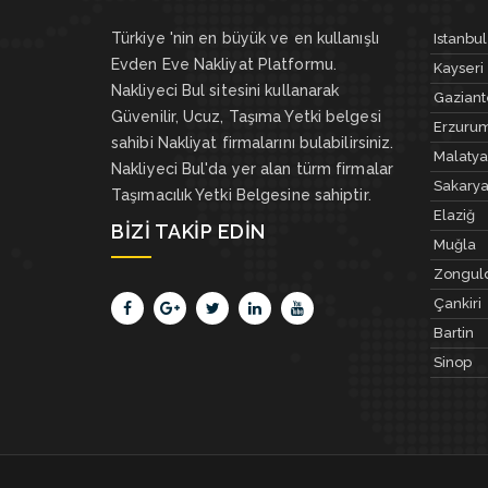
Türkiye 'nin en büyük ve en kullanışlı
Istanbul
Evden Eve Nakliyat Platformu.
Kayseri
Nakliyeci Bul sitesini kullanarak
Gazian
Güvenilir, Ucuz, Taşıma Yetki belgesi
Erzuru
sahibi Nakliyat firmalarını bulabilirsiniz.
Malatya
Nakliyeci Bul'da yer alan türm firmalar
Sakary
Taşımacılık Yetki Belgesine sahiptir.
Elaziğ
BIZI TAKIP EDIN
Muğla
Zongul
Çankiri
Bartin
Sinop