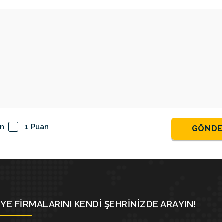
an
1 Puan
GÖND
YE FIRMALARINI KENDI ŞEHRINIZDE ARAYIN!