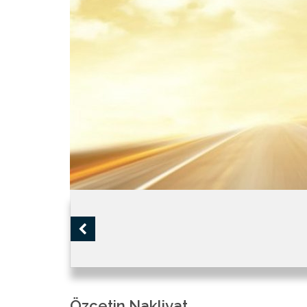
Özçetin Nakliyat