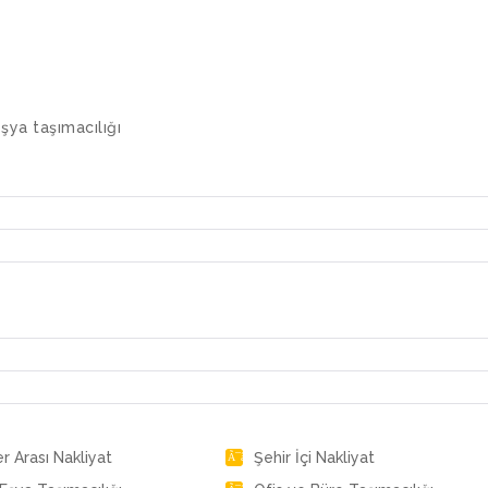
eşya taşımacılığı
er Arası Nakliyat
Şehir İçi Nakliyat