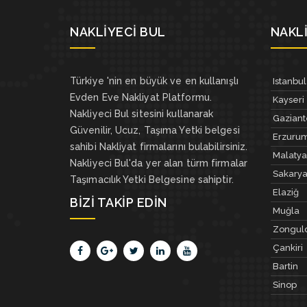
NAKLIYECI BUL
NAKLI
Türkiye 'nin en büyük ve en kullanışlı
Istanbul
Evden Eve Nakliyat Platformu.
Kayseri
Nakliyeci Bul sitesini kullanarak
Gazian
Güvenilir, Ucuz, Taşıma Yetki belgesi
Erzuru
sahibi Nakliyat firmalarını bulabilirsiniz.
Malatya
Nakliyeci Bul'da yer alan türm firmalar
Sakary
Taşımacılık Yetki Belgesine sahiptir.
Elaziğ
BIZI TAKIP EDIN
Muğla
Zongul
Çankiri
Bartin
Sinop