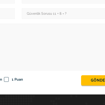
an
1 Puan
GÖND