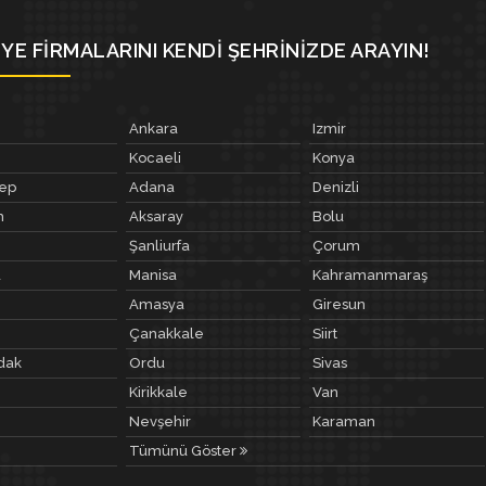
YE FIRMALARINI KENDI ŞEHRINIZDE ARAYIN!
Ankara
Izmir
Kocaeli
Konya
tep
Adana
Denizli
m
Aksaray
Bolu
Şanliurfa
Çorum
a
Manisa
Kahramanmaraş
Amasya
Giresun
Çanakkale
Siirt
dak
Ordu
Sivas
Kirikkale
Van
Nevşehir
Karaman
Tümünü Göster