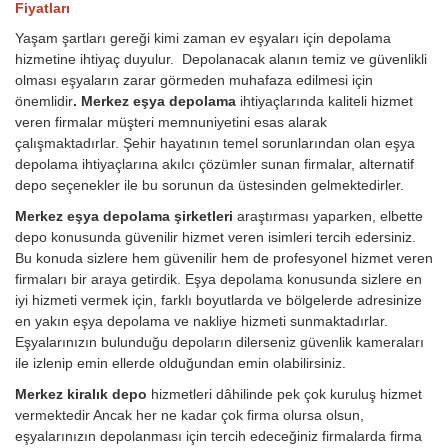
Fiyatları
Yaşam şartları gereği kimi zaman ev eşyaları için depolama
hizmetine ihtiyaç duyulur. Depolanacak alanın temiz ve güvenlikli
olması eşyaların zarar görmeden muhafaza edilmesi için
önemlidir
. Merkez eşya depolama
ihtiyaçlarında kaliteli hizmet
veren firmalar müşteri memnuniyetini esas alarak
çalışmaktadırlar. Şehir hayatının temel sorunlarından olan eşya
depolama ihtiyaçlarına akılcı çözümler sunan firmalar, alternatif
depo seçenekler ile bu sorunun da üstesinden gelmektedirler.
Merkez eşya depolama şirketleri
araştırması yaparken, elbette
depo konusunda güvenilir hizmet veren isimleri tercih edersiniz.
Bu konuda sizlere hem güvenilir hem de profesyonel hizmet veren
firmaları bir araya getirdik. Eşya depolama konusunda sizlere en
iyi hizmeti vermek için, farklı boyutlarda ve bölgelerde adresinize
en yakın eşya depolama ve nakliye hizmeti sunmaktadırlar.
Eşyalarınızın bulunduğu depoların dilerseniz güvenlik kameraları
ile izlenip emin ellerde olduğundan emin olabilirsiniz.
Merkez kiralık depo
hizmetleri dâhilinde pek çok kuruluş hizmet
vermektedir Ancak her ne kadar çok firma olursa olsun,
eşyalarınızın depolanması için tercih edeceğiniz firmalarda firma