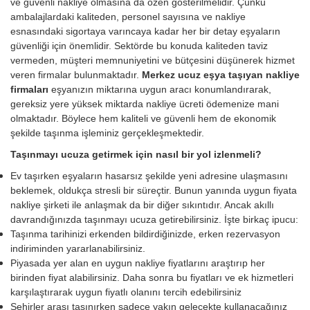
ve güvenli nakliye olmasına da özen gösterilmelidir. Çünkü
ambalajlardaki kaliteden, personel sayısına ve nakliye
esnasındaki sigortaya varıncaya kadar her bir detay eşyaların
güvenliği için önemlidir. Sektörde bu konuda kaliteden taviz
vermeden, müşteri memnuniyetini ve bütçesini düşünerek hizmet
veren firmalar bulunmaktadır.
Merkez ucuz eşya taşıyan nakliye
firmaları
eşyanızın miktarına uygun aracı konumlandırarak,
gereksiz yere yüksek miktarda nakliye ücreti ödemenize mani
olmaktadır. Böylece hem kaliteli ve güvenli hem de ekonomik
şekilde taşınma işleminiz gerçekleşmektedir.
Taşınmayı ucuza getirmek için nasıl bir yol izlenmeli?
Ev taşırken eşyaların hasarsız şekilde yeni adresine ulaşmasını
beklemek, oldukça stresli bir süreçtir. Bunun yanında uygun fiyata
nakliye şirketi ile anlaşmak da bir diğer sıkıntıdır. Ancak akıllı
davrandığınızda taşınmayı ucuza getirebilirsiniz. İşte birkaç ipucu:
Taşınma tarihinizi erkenden bildirdiğinizde, erken rezervasyon
indiriminden yararlanabilirsiniz.
Piyasada yer alan en uygun nakliye fiyatlarını araştırıp her
birinden fiyat alabilirsiniz. Daha sonra bu fiyatları ve ek hizmetleri
karşılaştırarak uygun fiyatlı olanını tercih edebilirsiniz
Şehirler arası taşınırken sadece yakın gelecekte kullanacağınız