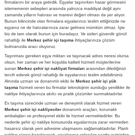
firmalarını bir araya getirdik. Eşyalar taşınırken hasar görmesini
istememenin sebepleri arasında yalnızca maddiyat değil aynı
zamanda yılların hatırası ve manevi değeri olması da yer alıyor.
Bunun bilincinde olan firmalara eşyalarınızı teslim ettiğinizde ne
eşyanız ne de hatıralarınıza zarar gelmesi mümkün olmaz. İşte
biz de tam olarak bunun için buradayız. Ve sizleri güvenilir gönül
rahatlığı ile
Merkez şehir içi taşıma
ihtiyaçlarınıza çözüm
bulmanızda aracı oluyoruz.
Taşınması gereken eşya miktarı ve taşınacak adres neresi olursa
olsun, her zaman ve her koşulda kaliteli hizmeti müşterilerine
sunan
Merkez şehir içi nakliyat firmaları
arasından dilediğinizi
tercih ederek gönül rahatlığı ile eşyalarınızı teslim edebilirsiniz.
Alnında uzman ve donanımlı ekibi ile
Merkez şehir içi yük
taşıma
hizmeti veren bu firmalar teknolojinin sunduğu yenilikler ile
nakliye ihtiyaçlarınıza akılcı ve pratik çözümler sunmaktadırlar.
Ev taşıma sürecinde uzman ve deneyimli olarak hizmet veren
Merkez şehir içi nakliyeciler
donanımlı araçları, korunaklı
ambalajları ve profesyonel ekibi ile hizmet vermektedirler. Bu
nedenle şehir içi nakliye konusunda eşyalarınıza zarar vermeden
hasarsız olarak yeni adresine ulaşmasını sağlamaktadırlar. Planlı
nakliye süreci hazırlayarak, eşyalarınız anlaşılan saatte evinizden