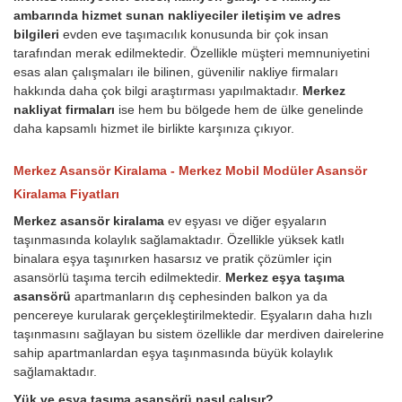
ambarında hizmet sunan nakliyeciler iletişim ve adres
bilgileri
evden eve taşımacılık konusunda bir çok insan
tarafından merak edilmektedir. Özellikle müşteri memnuniyetini
esas alan çalışmaları ile bilinen, güvenilir nakliye firmaları
hakkında daha çok bilgi araştırması yapılmaktadır.
Merkez
nakliyat firmaları
ise hem bu bölgede hem de ülke genelinde
daha kapsamlı hizmet ile birlikte karşınıza çıkıyor.
Merkez Asansör Kiralama - Merkez Mobil Modüler Asansör
Kiralama Fiyatları
Merkez asansör kiralama
ev eşyası ve diğer eşyaların
taşınmasında kolaylık sağlamaktadır. Özellikle yüksek katlı
binalara eşya taşınırken hasarsız ve pratik çözümler için
asansörlü taşıma tercih edilmektedir.
Merkez eşya taşıma
asansörü
apartmanların dış cephesinden balkon ya da
pencereye kurularak gerçekleştirilmektedir. Eşyaların daha hızlı
taşınmasını sağlayan bu sistem özellikle dar merdiven dairelerine
sahip apartmanlardan eşya taşınmasında büyük kolaylık
sağlamaktadır.
Yük ve eşya taşıma asansörü nasıl çalışır?