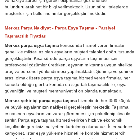
ve nakliye süreci için gerekli ekipmanlar göz önünde
bulundurularak net bir bilgi verilmektedir. Uzun süreli taleplerde
müşteriler için bellei indirimler gerçekleştirilmektedir.
Merkez Parça Nakliyat - Parça Eşya Taşıma - Parsiyel
Taşımacılık Fiyatları
Merkez parça eşya taşıma
konusunda hizmet veren firmalar
genellikle miktarı az olan eşyaların müşteri talepleri doğrultusunda
gerçekleştirilir. Kısa sürede parça eşyaların taşınması için
profesyonel çözümler üretirken, eşyanın miktarına uygun nitelikte
araç ve personel yönlendirmesi yapılmaktadır. Şehir içi ve şehirler
arası olmak üzere parça eşya taşıma hizmeti veren firmalar, her
konuda olduğu gibi bu konuda da sigortalı taşımacılık ile, eşya
güvenliğini ve müşteri memnuniyetini ön planda tutmaktadır.
Merkez şehir içi parça eşya taşıma
hizmetinde her türlü küçük
ve büyük eşyalarınızın nakliyesi gerçekleştirilmektedir. Taşınma
esnasında eşyalarınızın zarar görmemesi için paketlenip itina ile
sarılır. Parça eşya taşıma hizmeti verirken hızlı ve ekonomik
koşullar ile gereksiz maliyetten kurtulmuş olursunuz. İster sadece
kamyonet, ister eşya yükleme hizmeti ile komple hizmet tercih