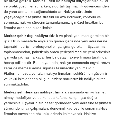
bir araya getirdik.
Merkez ilden ile nakliyat
ihtiyaçlarınıza akılcı
ve pratik çözümler sunarken, sigortalı taşımacılık güvencesinden
de yararlanmanızı sağlamaktadırlar. Nakliye sürecinde
yaşayacağınız taşınma stresini en aza indirmek, konforlu ve
sorunsuz nakliye sürecini tamamlamanız için özel fırsatları bu
firmalar arasında bulabilirsiniz.
Merkez şehir dışı nakliyat
titizlik ve planlı yapılması gereken bir
iştir. Uzun mesafede eşyaların güven içerisinde yeni adreslerine
taşınabilmesi için profesyonel bir çalışma gerektirir. Eşyalarınızın
toplanmasından, paketlenip araca yerleştirilmesi ve yeni adresiniz
için yola çıkmasına kadar her bir detay nakliye firması tarafından
hesap edilmelidir. Bunun yanında, nakliye esnasında eşyalarınıza
zarar gelmemesi adına sigortalı taşımacılık yapılmalıdır.
Platformumuzda yer alan nakliye firmaları, sektörün en güvenilir
ve köklü isimlerinden oluşup, sizlere sorunsuz bir nakliye süreci
sunmaktadırlar.
Merkez şehirlerarası nakliyat firmaları
arasında en iyi hizmeti
almayı hedefliyor ve bu konuda kafanız karışmışsa doğru
yerdesiniz. Eşyalarınızın hasar görmeden yeni adresine taşınması
sürecinde itinalı çalışmaları, deneyimli kadrosu ile sunan nakliye
firmaları sayesinde gözünüz arkada kalmayacak. Nakliye