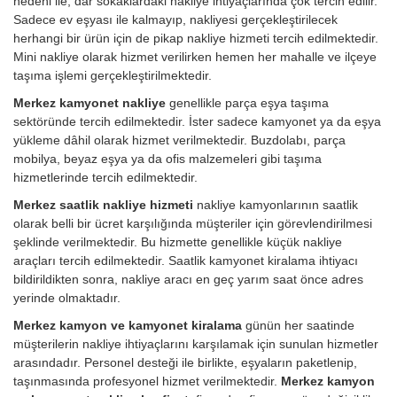
nedeni ile, dar sokaklardaki nakliye ihtiyaçlarında çok tercih edilir.
Sadece ev eşyası ile kalmayıp, nakliyesi gerçekleştirilecek
herhangi bir ürün için de pikap nakliye hizmeti tercih edilmektedir.
Mini nakliye olarak hizmet verilirken hemen her mahalle ve ilçeye
taşıma işlemi gerçekleştirilmektedir.
Merkez kamyonet nakliye
genellikle parça eşya taşıma
sektöründe tercih edilmektedir. İster sadece kamyonet ya da eşya
yükleme dâhil olarak hizmet verilmektedir. Buzdolabı, parça
mobilya, beyaz eşya ya da ofis malzemeleri gibi taşıma
hizmetlerinde tercih edilmektedir.
Merkez saatlik nakliye hizmeti
nakliye kamyonlarının saatlik
olarak belli bir ücret karşılığında müşteriler için görevlendirilmesi
şeklinde verilmektedir. Bu hizmette genellikle küçük nakliye
araçları tercih edilmektedir. Saatlik kamyonet kiralama ihtiyacı
bildirildikten sonra, nakliye aracı en geç yarım saat önce adres
yerinde olmaktadır.
Merkez kamyon ve kamyonet kiralama
günün her saatinde
müşterilerin nakliye ihtiyaçlarını karşılamak için sunulan hizmetler
arasındadır. Personel desteği ile birlikte, eşyaların paketlenip,
taşınmasında profesyonel hizmet verilmektedir.
Merkez kamyon