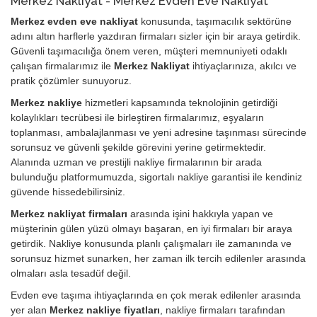
Merkez Nakliyat - Merkez Evden Eve Nakliyat
Merkez evden eve nakliyat
konusunda, taşımacılık sektörüne
adını altın harflerle yazdıran firmaları sizler için bir araya getirdik.
Güvenli taşımacılığa önem veren, müşteri memnuniyeti odaklı
çalışan firmalarımız ile
Merkez Nakliyat
ihtiyaçlarınıza, akılcı ve
pratik çözümler sunuyoruz.
Merkez nakliye
hizmetleri kapsamında teknolojinin getirdiği
kolaylıkları tecrübesi ile birleştiren firmalarımız, eşyaların
toplanması, ambalajlanması ve yeni adresine taşınması sürecinde
sorunsuz ve güvenli şekilde görevini yerine getirmektedir.
Alanında uzman ve prestijli nakliye firmalarının bir arada
bulunduğu platformumuzda, sigortalı nakliye garantisi ile kendiniz
güvende hissedebilirsiniz.
Merkez nakliyat firmaları
arasında işini hakkıyla yapan ve
müşterinin gülen yüzü olmayı başaran, en iyi firmaları bir araya
getirdik. Nakliye konusunda planlı çalışmaları ile zamanında ve
sorunsuz hizmet sunarken, her zaman ilk tercih edilenler arasında
olmaları asla tesadüf değil.
Evden eve taşıma ihtiyaçlarında en çok merak edilenler arasında
yer alan
Merkez nakliye fiyatları
, nakliye firmaları tarafından