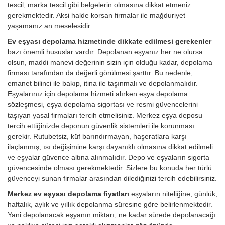
tescil, marka tescil gibi belgelerin olmasına dikkat etmeniz
gerekmektedir. Aksi halde korsan firmalar ile mağduriyet
yaşamanız an meselesidir.
Ev eşyası depolama hizmetinde dikkate edilmesi gerekenler
bazı önemli hususlar vardır. Depolanan eşyanız her ne olursa
olsun, maddi manevi değerinin sizin için olduğu kadar, depolama
firması tarafından da değerli görülmesi şarttır. Bu nedenle,
emanet bilinci ile bakıp, itina ile taşınmalı ve depolanmalıdır.
Eşyalarınız için depolama hizmeti alırken eşya depolama
sözleşmesi, eşya depolama sigortası ve resmi güvencelerini
taşıyan yasal firmaları tercih etmelisiniz. Merkez eşya deposu
tercih ettiğinizde deponun güvenlik sistemleri ile korunması
gerekir. Rutubetsiz, küf barındırmayan, haşeratlara karşı
ilaçlanmış, ısı değişimine karşı dayanıklı olmasına dikkat edilmeli
ve eşyalar güvence altına alınmalıdır. Depo ve eşyaların sigorta
güvencesinde olması gerekmektedir. Sizlere bu konuda her türlü
güvenceyi sunan firmalar arasından dilediğinizi tercih edebilirsiniz.
Merkez ev eşyası depolama fiyatları
eşyaların niteliğine, günlük,
haftalık, aylık ve yıllık depolanma süresine göre belirlenmektedir.
Yani depolanacak eşyanın miktarı, ne kadar sürede depolanacağı