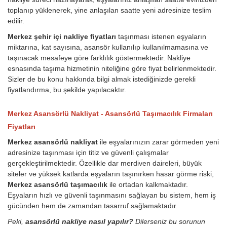
toplanıp yüklenerek, yine anlaşılan saatte yeni adresinize teslim
edilir.
Merkez şehir içi nakliye fiyatları
taşınması istenen eşyaların
miktarına, kat sayısına, asansör kullanılıp kullanılmamasına ve
taşınacak mesafeye göre farklılık göstermektedir. Nakliye
esnasında taşıma hizmetinin niteliğine göre fiyat belirlenmektedir.
Sizler de bu konu hakkında bilgi almak istediğinizde gerekli
fiyatlandırma, bu şekilde yapılacaktır.
Merkez Asansörlü Nakliyat - Asansörlü Taşımacılık Firmaları
Fiyatları
Merkez asansörlü nakliyat
ile eşyalarınızın zarar görmeden yeni
adresinize taşınması için titiz ve güvenli çalışmalar
gerçekleştirilmektedir. Özellikle dar merdiven daireleri, büyük
siteler ve yüksek katlarda eşyaların taşınırken hasar görme riski,
Merkez asansörlü taşımacılık
ile ortadan kalkmaktadır.
Eşyaların hızlı ve güvenli taşınmasını sağlayan bu sistem, hem iş
gücünden hem de zamandan tasarruf sağlamaktadır.
Peki,
asansörlü nakliye nasıl yapılır?
Dilerseniz bu sorunun