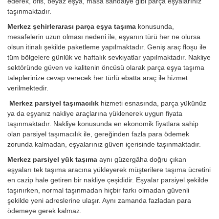
ederek, ofis, beyaz eşya, masa sandalye gibi parça eşyalarınız
taşınmaktadır.
Merkez şehirlerarası parça eşya taşıma
konusunda,
mesafelerin uzun olması nedeni ile, eşyanın türü her ne olursa
olsun itinalı şekilde paketleme yapılmaktadır. Geniş araç floşu ile
tüm bölgelere günlük ve haftalık sevkiyatlar yapılmaktadır. Nakliye
sektöründe güven ve kalitenin öncüsü olarak parça eşya taşıma
taleplerinize cevap verecek her türlü ebatta araç ile hizmet
verilmektedir.
Merkez parsiyel taşımacılık
hizmeti esnasında, parça yükünüz
ya da eşyanız nakliye araçlarına yüklenerek uygun fiyata
taşınmaktadır. Nakliye konusunda en ekonomik fiyatlara sahip
olan parsiyel taşımacılık ile, gereğinden fazla para ödemek
zorunda kalmadan, eşyalarınız güven içerisinde taşınmaktadır.
Merkez parsiyel yük taşıma
aynı güzergâha doğru çıkan
eşyaları tek taşıma aracına yükleyerek müşterilere taşıma ücretini
en cazip hale getiren bir nakliye çeşididir. Eşyalar parsiyel şekilde
taşınırken, normal taşınmadan hiçbir farkı olmadan güvenli
şekilde yeni adreslerine ulaşır. Aynı zamanda fazladan para
ödemeye gerek kalmaz.