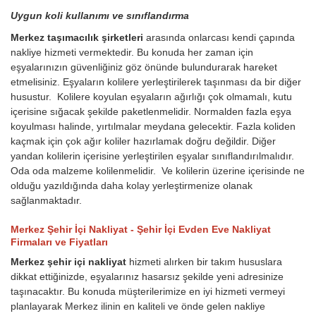
Uygun koli kullanımı ve sınıflandırma
Merkez taşımacılık şirketleri
arasında onlarcası kendi çapında
nakliye hizmeti vermektedir. Bu konuda her zaman için
eşyalarınızın güvenliğiniz göz önünde bulundurarak hareket
etmelisiniz. Eşyaların kolilere yerleştirilerek taşınması da bir diğer
husustur. Kolilere koyulan eşyaların ağırlığı çok olmamalı, kutu
içerisine sığacak şekilde paketlenmelidir. Normalden fazla eşya
koyulması halinde, yırtılmalar meydana gelecektir. Fazla koliden
kaçmak için çok ağır koliler hazırlamak doğru değildir. Diğer
yandan kolilerin içerisine yerleştirilen eşyalar sınıflandırılmalıdır.
Oda oda malzeme kolilenmelidir. Ve kolilerin üzerine içerisinde ne
olduğu yazıldığında daha kolay yerleştirmenize olanak
sağlanmaktadır.
Merkez Şehir İçi Nakliyat - Şehir İçi Evden Eve Nakliyat
Firmaları ve Fiyatları
Merkez şehir içi nakliyat
hizmeti alırken bir takım hususlara
dikkat ettiğinizde, eşyalarınız hasarsız şekilde yeni adresinize
taşınacaktır. Bu konuda müşterilerimize en iyi hizmeti vermeyi
planlayarak Merkez ilinin en kaliteli ve önde gelen nakliye