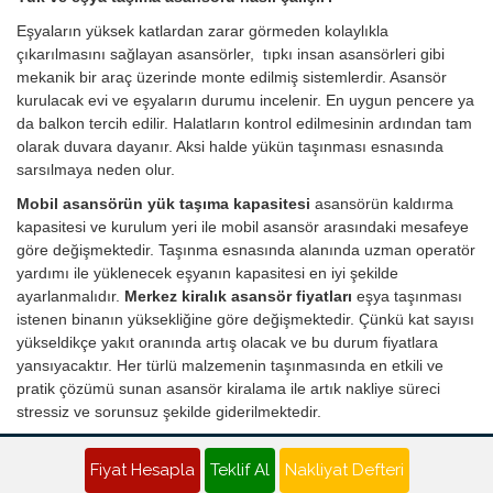
Eşyaların yüksek katlardan zarar görmeden kolaylıkla
çıkarılmasını sağlayan asansörler, tıpkı insan asansörleri gibi
mekanik bir araç üzerinde monte edilmiş sistemlerdir. Asansör
kurulacak evi ve eşyaların durumu incelenir. En uygun pencere ya
da balkon tercih edilir. Halatların kontrol edilmesinin ardından tam
olarak duvara dayanır. Aksi halde yükün taşınması esnasında
sarsılmaya neden olur.
Mobil asansörün yük taşıma kapasitesi
asansörün kaldırma
kapasitesi ve kurulum yeri ile mobil asansör arasındaki mesafeye
göre değişmektedir. Taşınma esnasında alanında uzman operatör
yardımı ile yüklenecek eşyanın kapasitesi en iyi şekilde
ayarlanmalıdır.
Merkez kiralık asansör fiyatları
eşya taşınması
istenen binanın yüksekliğine göre değişmektedir. Çünkü kat sayısı
yükseldikçe yakıt oranında artış olacak ve bu durum fiyatlara
yansıyacaktır. Her türlü malzemenin taşınmasında en etkili ve
pratik çözümü sunan asansör kiralama ile artık nakliye süreci
stressiz ve sorunsuz şekilde giderilmektedir.
Merkez Nakliyat Teklifi - Evden Eve Nakliye Fiyatı Al
Fiyat Hesapla
Teklif Al
Nakliyat Defteri