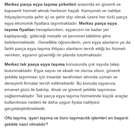
Merkez parça eşya taşıma şirketleri
arasında en güvenli ve
kapsamlı hizmeti almak herkesin hayali. Kamyonet ve nakliye
ihtiyaçlarınızda şehir içi ve şehir dışı olmak üzere her türlü parça
eşya ekonomik fiyatlara taşınmaktadır.
Merkez parça eşya
taşıma fiyatları
hesaplanırken, eşyanızın ne kadar yer
kaplayacağı, gideceği mesafe ve personel talebine göre
belirlenmektedir. Genellikle öğrencilerin, yeni eşya alanların ya da
farklı parça eşya taşıma ihtiyacı olanların tercih ettiği bu hizmeti
verirken, eşyanın güvenliği ön planda tutulmaktadır.
Merkez tek parça eşya taşıma
konusunda çok sayıda talep
bulunmaktadır. Eşya sayısı ve ebadı ne olursa olsun, güvenli
şekilde taşınması için insanlar tarafından alnında uzman ve
deneyimli firmalar tercih edilmektedir. Bu konuda eşyanıza
emanet gözü ile bakılıp, itinalı ve güvenli şekilde taşınması
sağlanmaktadır. Tek parça eşya taşıma hizmetinde küçük araçlar
kullanılması nedeni ile daha uygun fiyata nakliyesi
gerçekleştirilmektedir.
Ofis taşıma, işyeri taşıma ve büro taşımacılık işlemleri en başarılı
şekilde nasıl olmalıdır?