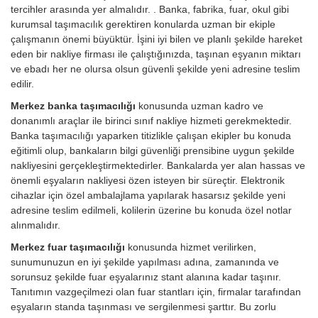
tercihler arasında yer almalıdır. . Banka, fabrika, fuar, okul gibi
kurumsal taşımacılık gerektiren konularda uzman bir ekiple
çalışmanın önemi büyüktür. İşini iyi bilen ve planlı şekilde hareket
eden bir nakliye firması ile çalıştığınızda, taşınan eşyanın miktarı
ve ebadı her ne olursa olsun güvenli şekilde yeni adresine teslim
edilir.
Merkez banka taşımacılığı
konusunda uzman kadro ve
donanımlı araçlar ile birinci sınıf nakliye hizmeti gerekmektedir.
Banka taşımacılığı yaparken titizlikle çalışan ekipler bu konuda
eğitimli olup, bankaların bilgi güvenliği prensibine uygun şekilde
nakliyesini gerçekleştirmektedirler. Bankalarda yer alan hassas ve
önemli eşyaların nakliyesi özen isteyen bir süreçtir. Elektronik
cihazlar için özel ambalajlama yapılarak hasarsız şekilde yeni
adresine teslim edilmeli, kolilerin üzerine bu konuda özel notlar
alınmalıdır.
Merkez fuar taşımacılığı
konusunda hizmet verilirken,
sunumunuzun en iyi şekilde yapılması adına, zamanında ve
sorunsuz şekilde fuar eşyalarınız stant alanına kadar taşınır.
Tanıtımın vazgeçilmezi olan fuar stantları için, firmalar tarafından
eşyaların standa taşınması ve sergilenmesi şarttır. Bu zorlu