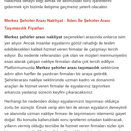
hakkında detaylı bilgi almak ve aklınızdaki soru işaretlerini
gidermek için bizimle iletişime geçmeniz yeterli olacaktır.
Merkez Şehirler Arası Nakliyat - İlden İle Şehirler Arası
Taşımacılık Fiyatları
Merkez şehirler arası nakliyat
seçenekleri arasında onlarca isim
yer alıyor. Ancak insanlar eşyalarını gönül rahatlığı ile teslim
edebilecekleri kaliteli hizmet veren firmalar ile çalışmayı tercih
ediyor. Bu nedenle referansları çok olan ve müşteri memnuniyetini
esas alarak çalışan nakliye firmaları daha çok tercih ediliyor.
Platformumuzda
Merkez şehirler arası taşımacılık
sektörüne
adını altın harfler ile yazdıran firmaları bir araya getirdik.
Şehirlerarası nakliye sektöründe uzman kadro ve donanımlı
araçları ile hizmet veren firmalar ile eşyalarınız taşınırken
arkanıza yaslanıp sürecin keyfini çıkaracaksınız.
Herhangi bir nedenden dolayı eşyalarınızın taşınması oldukça
zorlu bir süreçtir. Emek verip alın teri ile alınan eşyaların deneyimli
ve alanında uzman nakliye firması ile taşınmasını istemeniz gayet
doğal. Bu konuda kafanızdaki soru işretlerini ortadan kaldıracak,
yılların vermiş olduğu tecrübe ile hizmet veren firmaları sizler için