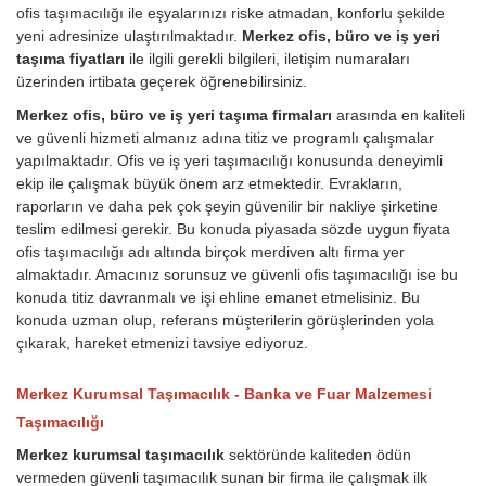
ofis taşımacılığı ile eşyalarınızı riske atmadan, konforlu şekilde
yeni adresinize ulaştırılmaktadır.
Merkez ofis, büro ve iş yeri
taşıma fiyatları
ile ilgili gerekli bilgileri, iletişim numaraları
üzerinden irtibata geçerek öğrenebilirsiniz.
Merkez ofis, büro ve iş yeri taşıma firmaları
arasında en kaliteli
ve güvenli hizmeti almanız adına titiz ve programlı çalışmalar
yapılmaktadır. Ofis ve iş yeri taşımacılığı konusunda deneyimli
ekip ile çalışmak büyük önem arz etmektedir. Evrakların,
raporların ve daha pek çok şeyin güvenilir bir nakliye şirketine
teslim edilmesi gerekir. Bu konuda piyasada sözde uygun fiyata
ofis taşımacılığı adı altında birçok merdiven altı firma yer
almaktadır. Amacınız sorunsuz ve güvenli ofis taşımacılığı ise bu
konuda titiz davranmalı ve işi ehline emanet etmelisiniz. Bu
konuda uzman olup, referans müşterilerin görüşlerinden yola
çıkarak, hareket etmenizi tavsiye ediyoruz.
Merkez Kurumsal Taşımacılık - Banka ve Fuar Malzemesi
Taşımacılığı
Merkez kurumsal taşımacılık
sektöründe kaliteden ödün
vermeden güvenli taşımacılık sunan bir firma ile çalışmak ilk