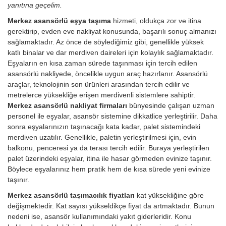
yanıtına geçelim.
Merkez asansörlü eşya taşıma
hizmeti, oldukça zor ve itina
gerektirip, evden eve nakliyat konusunda, başarılı sonuç almanızı
sağlamaktadır. Az önce de söylediğimiz gibi, genellikle yüksek
katlı binalar ve dar merdiven daireleri için kolaylık sağlamaktadır.
Eşyaların en kısa zaman sürede taşınması için tercih edilen
asansörlü nakliyede, öncelikle uygun araç hazırlanır. Asansörlü
araçlar, teknolojinin son ürünleri arasından tercih edilir ve
metrelerce yüksekliğe erişen merdivenli sistemlere sahiptir.
Merkez asansörlü nakliyat firmaları
bünyesinde çalışan uzman
personel ile eşyalar, asansör sistemine dikkatlice yerleştirilir. Daha
sonra eşyalarınızın taşınacağı kata kadar, palet sistemindeki
merdiven uzatılır. Genellikle, paletin yerleştirilmesi için, evin
balkonu, penceresi ya da terası tercih edilir. Buraya yerleştirilen
palet üzerindeki eşyalar, itina ile hasar görmeden evinize taşınır.
Böylece eşyalarınız hem pratik hem de kısa sürede yeni evinize
taşınır.
Merkez asansörlü taşımacılık fiyatları
kat yüksekliğine göre
değişmektedir. Kat sayısı yükseldikçe fiyat da artmaktadır. Bunun
nedeni ise, asansör kullanımındaki yakıt giderleridir.
Konu