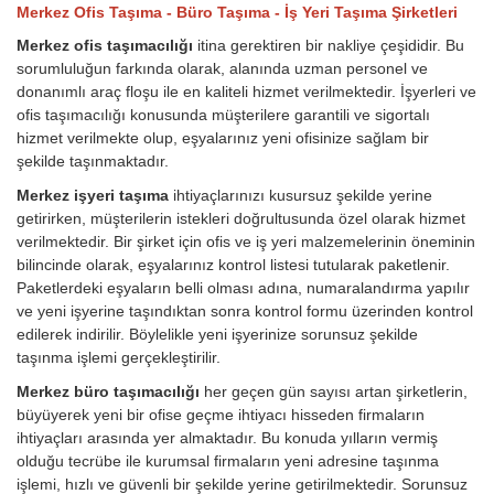
Merkez Ofis Taşıma - Büro Taşıma - İş Yeri Taşıma Şirketleri
Merkez ofis taşımacılığı
itina gerektiren bir nakliye çeşididir. Bu
sorumluluğun farkında olarak, alanında uzman personel ve
donanımlı araç floşu ile en kaliteli hizmet verilmektedir. İşyerleri ve
ofis taşımacılığı konusunda müşterilere garantili ve sigortalı
hizmet verilmekte olup, eşyalarınız yeni ofisinize sağlam bir
şekilde taşınmaktadır.
Merkez işyeri taşıma
ihtiyaçlarınızı kusursuz şekilde yerine
getirirken, müşterilerin istekleri doğrultusunda özel olarak hizmet
verilmektedir. Bir şirket için ofis ve iş yeri malzemelerinin öneminin
bilincinde olarak, eşyalarınız kontrol listesi tutularak paketlenir.
Paketlerdeki eşyaların belli olması adına, numaralandırma yapılır
ve yeni işyerine taşındıktan sonra kontrol formu üzerinden kontrol
edilerek indirilir. Böylelikle yeni işyerinize sorunsuz şekilde
taşınma işlemi gerçekleştirilir.
Merkez büro taşımacılığı
her geçen gün sayısı artan şirketlerin,
büyüyerek yeni bir ofise geçme ihtiyacı hisseden firmaların
ihtiyaçları arasında yer almaktadır. Bu konuda yılların vermiş
olduğu tecrübe ile kurumsal firmaların yeni adresine taşınma
işlemi, hızlı ve güvenli bir şekilde yerine getirilmektedir. Sorunsuz