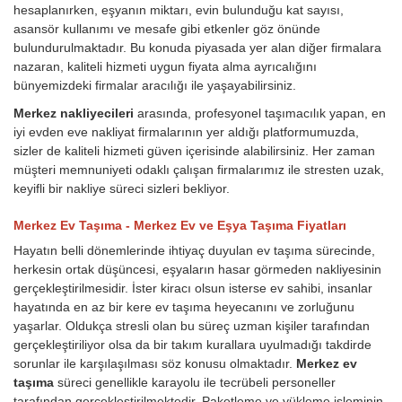
hesaplanırken, eşyanın miktarı, evin bulunduğu kat sayısı,
asansör kullanımı ve mesafe gibi etkenler göz önünde
bulundurulmaktadır. Bu konuda piyasada yer alan diğer firmalara
nazaran, kaliteli hizmeti uygun fiyata alma ayrıcalığını
bünyemizdeki firmalar aracılığı ile yaşayabilirsiniz.
Merkez nakliyecileri
arasında, profesyonel taşımacılık yapan, en
iyi evden eve nakliyat firmalarının yer aldığı platformumuzda,
sizler de kaliteli hizmeti güven içerisinde alabilirsiniz. Her zaman
müşteri memnuniyeti odaklı çalışan firmalarımız ile stresten uzak,
keyifli bir nakliye süreci sizleri bekliyor.
Merkez Ev Taşıma - Merkez Ev ve Eşya Taşıma Fiyatları
Hayatın belli dönemlerinde ihtiyaç duyulan ev taşıma sürecinde,
herkesin ortak düşüncesi, eşyaların hasar görmeden nakliyesinin
gerçekleştirilmesidir. İster kiracı olsun isterse ev sahibi, insanlar
hayatında en az bir kere ev taşıma heyecanını ve zorluğunu
yaşarlar. Oldukça stresli olan bu süreç uzman kişiler tarafından
gerçekleştiriliyor olsa da bir takım kurallara uyulmadığı takdirde
sorunlar ile karşılaşılması söz konusu olmaktadır.
Merkez ev
taşıma
süreci genellikle karayolu ile tecrübeli personeller
tarafından gerçekleştirilmektedir. Paketleme ve yükleme işleminin