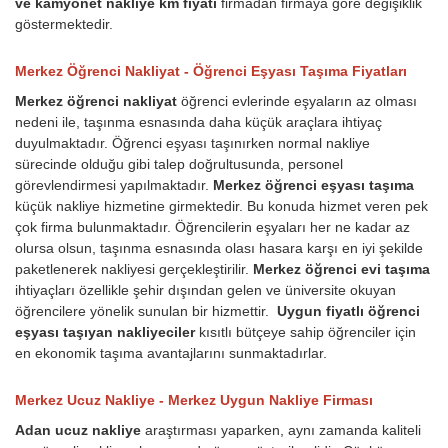
ve kamyonet nakliye km fiyatı
firmadan firmaya göre değişiklik
göstermektedir.
Merkez Öğrenci Nakliyat - Öğrenci Eşyası Taşıma Fiyatları
Merkez öğrenci nakliyat
öğrenci evlerinde eşyaların az olması
nedeni ile, taşınma esnasında daha küçük araçlara ihtiyaç
duyulmaktadır. Öğrenci eşyası taşınırken normal nakliye
sürecinde olduğu gibi talep doğrultusunda, personel
görevlendirmesi yapılmaktadır.
Merkez öğrenci eşyası taşıma
küçük nakliye hizmetine girmektedir. Bu konuda hizmet veren pek
çok firma bulunmaktadır. Öğrencilerin eşyaları her ne kadar az
olursa olsun, taşınma esnasında olası hasara karşı en iyi şekilde
paketlenerek nakliyesi gerçekleştirilir.
Merkez öğrenci evi taşıma
ihtiyaçları özellikle şehir dışından gelen ve üniversite okuyan
öğrencilere yönelik sunulan bir hizmettir.
Uygun fiyatlı öğrenci
eşyası taşıyan nakliyeciler
kısıtlı bütçeye sahip öğrenciler için
en ekonomik taşıma avantajlarını sunmaktadırlar.
Merkez Ucuz Nakliye - Merkez Uygun Nakliye Firması
Adan ucuz nakliye
araştırması yaparken, aynı zamanda kaliteli