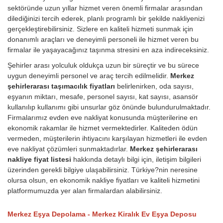
sektöründe uzun yıllar hizmet veren önemli firmalar arasından
dilediğinizi tercih ederek, planlı programlı bir şekilde nakliyenizi
gerçekleştirebilirsiniz. Sizlere en kaliteli hizmeti sunmak için
donanımlı araçları ve deneyimli personeli ile hizmet veren bu
firmalar ile yaşayacağınız taşınma stresini en aza indireceksiniz.
Şehirler arası yolculuk oldukça uzun bir süreçtir ve bu sürece
uygun deneyimli personel ve araç tercih edilmelidir.
Merkez
şehirlerarası taşımacılık fiyatları
belirlenirken, oda sayısı,
eşyanın miktarı, mesafe, personel sayısı, kat sayısı, asansör
kullanılıp kullanımı gibi unsurlar göz önünde bulundurulmaktadır.
Firmalarımız evden eve nakliyat konusunda müşterilerine en
ekonomik rakamlar ile hizmet vermektedirler. Kaliteden ödün
vermeden, müşterilerin ihtiyacını karşılayan hizmetleri ile evden
eve nakliyat çözümleri sunmaktadırlar.
Merkez şehirlerarası
nakliye fiyat listesi
hakkında detaylı bilgi için, iletişim bilgileri
üzerinden gerekli bilgiye ulaşabilirsiniz. Türkiye?nin neresine
olursa olsun, en ekonomik nakliye fiyatları ve kaliteli hizmetini
platformumuzda yer alan firmalardan alabilirsiniz.
Merkez Eşya Depolama - Merkez Kiralık Ev Eşya Deposu