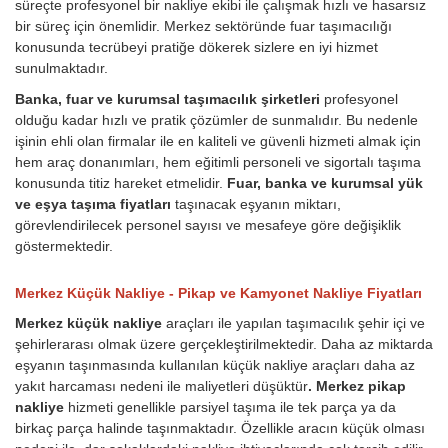
süreçte profesyonel bir nakliye ekibi ile çalışmak hızlı ve hasarsız
bir süreç için önemlidir. Merkez sektöründe fuar taşımacılığı
konusunda tecrübeyi pratiğe dökerek sizlere en iyi hizmet
sunulmaktadır.
Banka, fuar ve kurumsal taşımacılık şirketleri
profesyonel
olduğu kadar hızlı ve pratik çözümler de sunmalıdır. Bu nedenle
işinin ehli olan firmalar ile en kaliteli ve güvenli hizmeti almak için
hem araç donanımları, hem eğitimli personeli ve sigortalı taşıma
konusunda titiz hareket etmelidir.
Fuar, banka ve kurumsal yük
ve eşya taşıma fiyatları
taşınacak eşyanın miktarı,
görevlendirilecek personel sayısı ve mesafeye göre değişiklik
göstermektedir.
Merkez Küçük Nakliye - Pikap ve Kamyonet Nakliye Fiyatları
Merkez küçük nakliye
araçları ile yapılan taşımacılık şehir içi ve
şehirlerarası olmak üzere gerçekleştirilmektedir. Daha az miktarda
eşyanın taşınmasında kullanılan küçük nakliye araçları daha az
yakıt harcaması nedeni ile maliyetleri düşüktür
. Merkez pikap
nakliye
hizmeti genellikle parsiyel taşıma ile tek parça ya da
birkaç parça halinde taşınmaktadır. Özellikle aracın küçük olması