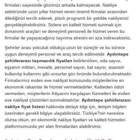
firmaları sayesinde gözünüz arkada kalmayacak. Nakliye
sektöründe uzun yıllar hizmet veren önemli firmalar arasından
dilediğinizi tercih ederek, planlı programlı bir şekilde nakliyenizi
gerçekleştirebilirsiniz. Sizlere en kaliteli hizmeti sunmak için
donanımlı araçları ve deneyimli personeli ile hizmet veren bu
firmalar ile yaşayacağınız taşınma stresini en aza indireceksiniz.
Şehirler arası yolculuk oldukça uzun bir süreçtir ve bu sürece
uygun deneyimli personel ve araç tercih edilmelidir.
Aydıntepe
şehirlerarası taşımacılık fiyatları
belirlenirken, oda sayısı,
eşyanın miktarı, mesafe, personel sayısı, kat sayısı, asansör
kullanılıp kullanımı gibi unsurlar göz önünde bulundurulmaktadır.
Firmalarımız evden eve nakliyat konusunda müşterilerine en
ekonomik rakamlar ile hizmet vermektedirler. Kaliteden ödün
vermeden, müşterilerin ihtiyacını karşılayan hizmetleri ile evden
eve nakliyat çözümleri sunmaktadırlar.
Aydıntepe şehirlerarası
nakliye fiyat listesi
hakkında detaylı bilgi için, iletişim bilgileri
üzerinden gerekli bilgiye ulaşabilirsiniz. Türkiye?nin neresine
olursa olsun, en ekonomik nakliye fiyatları ve kaliteli hizmetini
platformumuzda yer alan firmalardan alabilirsiniz.