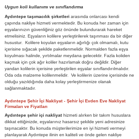
Uygun koli kullanımı ve sınıflandırma
Aydıntepe taşımacılık şirketleri
arasında onlarcası kendi
çapında nakliye hizmeti vermektedir. Bu konuda her zaman için
eşyalarınızın güvenliğiniz göz önünde bulundurarak hareket
etmelisiniz. Eşyaların kolilere yerleştirilerek taşınması da bir diğer
husustur. Kolilere koyulan eşyaların ağırlığı çok olmamalı, kutu
içerisine sığacak şekilde paketlenmelidir. Normalden fazla eşya
koyulması halinde, yırtılmalar meydana gelecektir. Fazla koliden
kaçmak için çok ağır koliler hazırlamak doğru değildir. Diğer
yandan kolilerin içerisine yerleştirilen eşyalar sınıflandırılmalıdır.
Oda oda malzeme kolilenmelidir. Ve kolilerin üzerine içerisinde ne
olduğu yazıldığında daha kolay yerleştirmenize olanak
sağlanmaktadır.
Aydıntepe Şehir İçi Nakliyat - Şehir İçi Evden Eve Nakliyat
Firmaları ve Fiyatları
Aydıntepe şehir içi nakliyat
hizmeti alırken bir takım hususlara
dikkat ettiğinizde, eşyalarınız hasarsız şekilde yeni adresinize
taşınacaktır. Bu konuda müşterilerimize en iyi hizmeti vermeyi
planlayarak Aydıntepe ilinin en kaliteli ve önde gelen nakliye