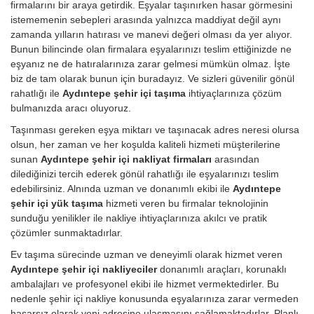
firmalarını bir araya getirdik. Eşyalar taşınırken hasar görmesini
istememenin sebepleri arasında yalnızca maddiyat değil aynı
zamanda yılların hatırası ve manevi değeri olması da yer alıyor.
Bunun bilincinde olan firmalara eşyalarınızı teslim ettiğinizde ne
eşyanız ne de hatıralarınıza zarar gelmesi mümkün olmaz. İşte
biz de tam olarak bunun için buradayız. Ve sizleri güvenilir gönül
rahatlığı ile
Aydıntepe şehir içi taşıma
ihtiyaçlarınıza çözüm
bulmanızda aracı oluyoruz.
Taşınması gereken eşya miktarı ve taşınacak adres neresi olursa
olsun, her zaman ve her koşulda kaliteli hizmeti müşterilerine
sunan
Aydıntepe şehir içi nakliyat firmaları
arasından
dilediğinizi tercih ederek gönül rahatlığı ile eşyalarınızı teslim
edebilirsiniz. Alnında uzman ve donanımlı ekibi ile
Aydıntepe
şehir içi yük taşıma
hizmeti veren bu firmalar teknolojinin
sunduğu yenilikler ile nakliye ihtiyaçlarınıza akılcı ve pratik
çözümler sunmaktadırlar.
Ev taşıma sürecinde uzman ve deneyimli olarak hizmet veren
Aydıntepe şehir içi nakliyeciler
donanımlı araçları, korunaklı
ambalajları ve profesyonel ekibi ile hizmet vermektedirler. Bu
nedenle şehir içi nakliye konusunda eşyalarınıza zarar vermeden
hasarsız olarak yeni adresine ulaşmasını sağlamaktadırlar. Planlı