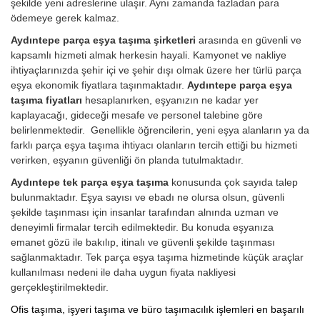
şekilde yeni adreslerine ulaşır. Aynı zamanda fazladan para
ödemeye gerek kalmaz.
Aydıntepe parça eşya taşıma şirketleri
arasında en güvenli ve
kapsamlı hizmeti almak herkesin hayali. Kamyonet ve nakliye
ihtiyaçlarınızda şehir içi ve şehir dışı olmak üzere her türlü parça
eşya ekonomik fiyatlara taşınmaktadır.
Aydıntepe parça eşya
taşıma fiyatları
hesaplanırken, eşyanızın ne kadar yer
kaplayacağı, gideceği mesafe ve personel talebine göre
belirlenmektedir. Genellikle öğrencilerin, yeni eşya alanların ya da
farklı parça eşya taşıma ihtiyacı olanların tercih ettiği bu hizmeti
verirken, eşyanın güvenliği ön planda tutulmaktadır.
Aydıntepe tek parça eşya taşıma
konusunda çok sayıda talep
bulunmaktadır. Eşya sayısı ve ebadı ne olursa olsun, güvenli
şekilde taşınması için insanlar tarafından alnında uzman ve
deneyimli firmalar tercih edilmektedir. Bu konuda eşyanıza
emanet gözü ile bakılıp, itinalı ve güvenli şekilde taşınması
sağlanmaktadır. Tek parça eşya taşıma hizmetinde küçük araçlar
kullanılması nedeni ile daha uygun fiyata nakliyesi
gerçekleştirilmektedir.
Ofis taşıma, işyeri taşıma ve büro taşımacılık işlemleri en başarılı