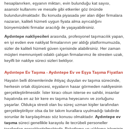
hesaplanırken, eşyanın miktarı, evin bulunduğu kat sayısı,
asansör kullanımı ve mesafe gibi etkenler göz önünde
bulundurulmaktadır. Bu konuda piyasada yer alan diğer firmalara
nazaran, kaliteli hizmeti uygun fiyata alma ayrıcalığını
bünyemizdeki firmalar aracılığı ile yaşayabilirsiniz.
Aydıntepe nakliyecileri
arasında, profesyonel taşımacılık yapan,
en iyi evden eve nakliyat firmalarının yer aldığı platformumuzda,
sizler de kaliteli hizmeti güven içerisinde alabilirsiniz. Her zaman
müşteri memnuniyeti odaklı çalışan firmalarımız ile stresten uzak,
keyifli bir nakliye süreci sizleri bekliyor.
Aydıntepe Ev Taşıma - Aydıntepe Ev ve Eşya Taşıma Fiyatları
Hayatın belli dönemlerinde ihtiyaç duyulan ev taşıma sürecinde,
herkesin ortak düşüncesi, eşyaların hasar görmeden nakliyesinin
gerçekleştirilmesidir. İster kiracı olsun isterse ev sahibi, insanlar
hayatında en az bir kere ev taşıma heyecanını ve zorluğunu
yaşarlar. Oldukça stresli olan bu süreç uzman kişiler tarafından
gerçekleştiriliyor olsa da bir takım kurallara uyulmadığı takdirde
sorunlar ile karşılaşılması söz konusu olmaktadır.
Aydıntepe ev
taşıma
süreci genellikle karayolu ile tecrübeli personeller
tarafından gerçekleştirilmektedir. Paketleme ve yükleme işleminin