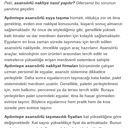
Peki,
asansörlü nakliye nasıl yapılır?
Dilerseniz bu sorunun
yanıtına geçelim.
Aydıntepe asansörlü eşya taşıma
hizmeti, oldukça zor ve itina
gerektirip, evden eve nakliyat konusunda, başarılı sonuç almanızı
sağlamaktadır. Az önce de söylediğimiz gibi, genellikle yüksek
katlı binalar ve dar merdiven daireleri için kolaylık sağlamaktadır.
Eşyaların en kısa zaman sürede taşınması için tercih edilen
asansörlü nakliyede, öncelikle uygun araç hazırlanır. Asansörlü
araçlar, teknolojinin son ürünleri arasından tercih edilir ve
metrelerce yüksekliğe erişen merdivenli sistemlere sahiptir.
Aydıntepe asansörlü nakliyat firmaları
bünyesinde çalışan
uzman personel ile eşyalar, asansör sistemine dikkatlice
yerleştirilir. Daha sonra eşyalarınızın taşınacağı kata kadar, palet
sistemindeki merdiven uzatılır. Genellikle, paletin yerleştirilmesi
için, evin balkonu, penceresi ya da terası tercih edilir. Buraya
yerleştirilen palet üzerindeki eşyalar, itina ile hasar görmeden
evinize taşınır. Böylece eşyalarınız hem pratik hem de kısa
sürede yeni evinize taşınır.
Aydıntepe asansörlü taşımacılık fiyatları
kat yüksekliğine göre
değişmektedir. Kat sayısı yükseldikçe fiyat da artmaktadır. Bunun