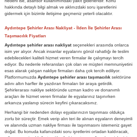
nedeni ise, asansör kullanımındaki yakıt giderleridir.
Konu
hakkında detaylı bilgi almak ve aklınızdaki soru işaretlerini
gidermek için bizimle iletişime geçmeniz yeterli olacaktır.
Aydıntepe Şehirler Arası Nakliyat - İlden İle Şehirler Arası
Taşımacılık Fiyatları
Aydıntepe şehirler arası nakliyat
seçenekleri arasında onlarca
isim yer alıyor. Ancak insanlar eşyalarını gönül rahatlığı ile teslim
edebilecekleri kaliteli hizmet veren firmalar ile çalışmayı tercih
ediyor. Bu nedenle referansları çok olan ve müşteri memnuniyetini
esas alarak çalışan nakliye firmaları daha çok tercih ediliyor.
Platformumuzda
Aydıntepe şehirler arası taşımacılık
sektörüne
adını altın harfler ile yazdıran firmaları bir araya getirdik.
Şehirlerarası nakliye sektöründe uzman kadro ve donanımlı
araçları ile hizmet veren firmalar ile eşyalarınız taşınırken
arkanıza yaslanıp sürecin keyfini çıkaracaksınız.
Herhangi bir nedenden dolayı eşyalarınızın taşınması oldukça
zorlu bir süreçtir. Emek verip alın teri ile alınan eşyaların deneyimli
ve alanında uzman nakliye firması ile taşınmasını istemeniz gayet
doğal. Bu konuda kafanızdaki soru işretlerini ortadan kaldıracak,