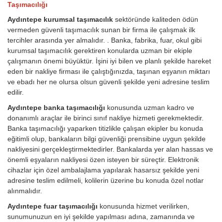
Taşımacılığı
Aydıntepe kurumsal taşımacılık
sektöründe kaliteden ödün
vermeden güvenli taşımacılık sunan bir firma ile çalışmak ilk
tercihler arasında yer almalıdır. . Banka, fabrika, fuar, okul gibi
kurumsal taşımacılık gerektiren konularda uzman bir ekiple
çalışmanın önemi büyüktür. İşini iyi bilen ve planlı şekilde hareket
eden bir nakliye firması ile çalıştığınızda, taşınan eşyanın miktarı
ve ebadı her ne olursa olsun güvenli şekilde yeni adresine teslim
edilir.
Aydıntepe banka taşımacılığı
konusunda uzman kadro ve
donanımlı araçlar ile birinci sınıf nakliye hizmeti gerekmektedir.
Banka taşımacılığı yaparken titizlikle çalışan ekipler bu konuda
eğitimli olup, bankaların bilgi güvenliği prensibine uygun şekilde
nakliyesini gerçekleştirmektedirler. Bankalarda yer alan hassas ve
önemli eşyaların nakliyesi özen isteyen bir süreçtir. Elektronik
cihazlar için özel ambalajlama yapılarak hasarsız şekilde yeni
adresine teslim edilmeli, kolilerin üzerine bu konuda özel notlar
alınmalıdır.
Aydıntepe fuar taşımacılığı
konusunda hizmet verilirken,
sunumunuzun en iyi şekilde yapılması adına, zamanında ve