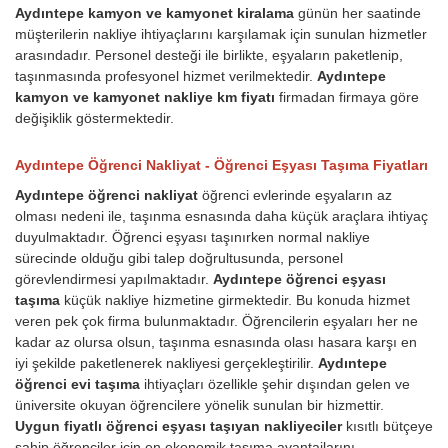
Aydıntepe kamyon ve kamyonet kiralama
günün her saatinde
müşterilerin nakliye ihtiyaçlarını karşılamak için sunulan hizmetler
arasındadır. Personel desteği ile birlikte, eşyaların paketlenip,
taşınmasında profesyonel hizmet verilmektedir.
Aydıntepe
kamyon ve kamyonet nakliye km fiyatı
firmadan firmaya göre
değişiklik göstermektedir.
Aydıntepe Öğrenci Nakliyat - Öğrenci Eşyası Taşıma Fiyatları
Aydıntepe öğrenci nakliyat
öğrenci evlerinde eşyaların az
olması nedeni ile, taşınma esnasında daha küçük araçlara ihtiyaç
duyulmaktadır. Öğrenci eşyası taşınırken normal nakliye
sürecinde olduğu gibi talep doğrultusunda, personel
görevlendirmesi yapılmaktadır.
Aydıntepe öğrenci eşyası
taşıma
küçük nakliye hizmetine girmektedir. Bu konuda hizmet
veren pek çok firma bulunmaktadır. Öğrencilerin eşyaları her ne
kadar az olursa olsun, taşınma esnasında olası hasara karşı en
iyi şekilde paketlenerek nakliyesi gerçekleştirilir.
Aydıntepe
öğrenci evi taşıma
ihtiyaçları özellikle şehir dışından gelen ve
üniversite okuyan öğrencilere yönelik sunulan bir hizmettir.
Uygun fiyatlı öğrenci eşyası taşıyan nakliyeciler
kısıtlı bütçeye
sahip öğrenciler için en ekonomik taşıma avantajlarını