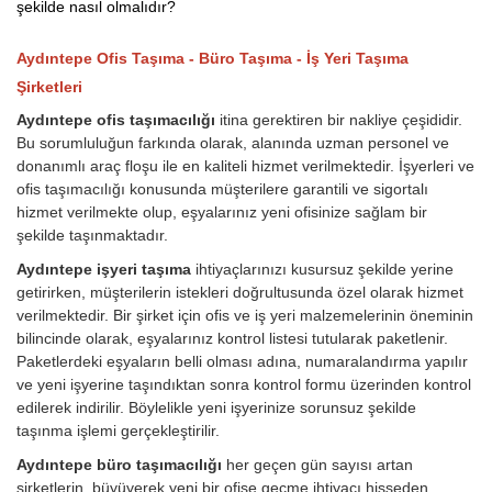
şekilde nasıl olmalıdır?
Aydıntepe Ofis Taşıma - Büro Taşıma - İş Yeri Taşıma
Şirketleri
Aydıntepe ofis taşımacılığı
itina gerektiren bir nakliye çeşididir.
Bu sorumluluğun farkında olarak, alanında uzman personel ve
donanımlı araç floşu ile en kaliteli hizmet verilmektedir. İşyerleri ve
ofis taşımacılığı konusunda müşterilere garantili ve sigortalı
hizmet verilmekte olup, eşyalarınız yeni ofisinize sağlam bir
şekilde taşınmaktadır.
Aydıntepe işyeri taşıma
ihtiyaçlarınızı kusursuz şekilde yerine
getirirken, müşterilerin istekleri doğrultusunda özel olarak hizmet
verilmektedir. Bir şirket için ofis ve iş yeri malzemelerinin öneminin
bilincinde olarak, eşyalarınız kontrol listesi tutularak paketlenir.
Paketlerdeki eşyaların belli olması adına, numaralandırma yapılır
ve yeni işyerine taşındıktan sonra kontrol formu üzerinden kontrol
edilerek indirilir. Böylelikle yeni işyerinize sorunsuz şekilde
taşınma işlemi gerçekleştirilir.
Aydıntepe büro taşımacılığı
her geçen gün sayısı artan
şirketlerin, büyüyerek yeni bir ofise geçme ihtiyacı hisseden