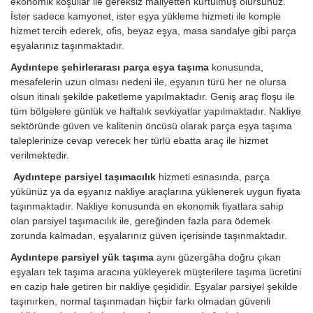
ekonomik koşullar ile gereksiz maliyetten kurtulmuş olursunuz.
İster sadece kamyonet, ister eşya yükleme hizmeti ile komple
hizmet tercih ederek, ofis, beyaz eşya, masa sandalye gibi parça
eşyalarınız taşınmaktadır.
Aydıntepe şehirlerarası parça eşya taşıma
konusunda,
mesafelerin uzun olması nedeni ile, eşyanın türü her ne olursa
olsun itinalı şekilde paketleme yapılmaktadır. Geniş araç floşu ile
tüm bölgelere günlük ve haftalık sevkiyatlar yapılmaktadır. Nakliye
sektöründe güven ve kalitenin öncüsü olarak parça eşya taşıma
taleplerinize cevap verecek her türlü ebatta araç ile hizmet
verilmektedir.
Aydıntepe parsiyel taşımacılık
hizmeti esnasında, parça
yükünüz ya da eşyanız nakliye araçlarına yüklenerek uygun fiyata
taşınmaktadır. Nakliye konusunda en ekonomik fiyatlara sahip
olan parsiyel taşımacılık ile, gereğinden fazla para ödemek
zorunda kalmadan, eşyalarınız güven içerisinde taşınmaktadır.
Aydıntepe parsiyel yük taşıma
aynı güzergâha doğru çıkan
eşyaları tek taşıma aracına yükleyerek müşterilere taşıma ücretini
en cazip hale getiren bir nakliye çeşididir. Eşyalar parsiyel şekilde
taşınırken, normal taşınmadan hiçbir farkı olmadan güvenli