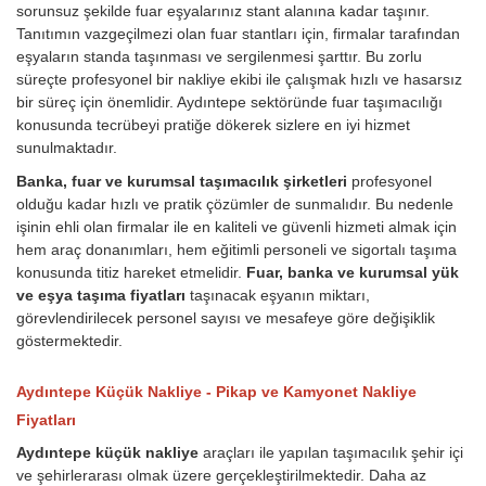
sorunsuz şekilde fuar eşyalarınız stant alanına kadar taşınır.
Tanıtımın vazgeçilmezi olan fuar stantları için, firmalar tarafından
eşyaların standa taşınması ve sergilenmesi şarttır. Bu zorlu
süreçte profesyonel bir nakliye ekibi ile çalışmak hızlı ve hasarsız
bir süreç için önemlidir. Aydıntepe sektöründe fuar taşımacılığı
konusunda tecrübeyi pratiğe dökerek sizlere en iyi hizmet
sunulmaktadır.
Banka, fuar ve kurumsal taşımacılık şirketleri
profesyonel
olduğu kadar hızlı ve pratik çözümler de sunmalıdır. Bu nedenle
işinin ehli olan firmalar ile en kaliteli ve güvenli hizmeti almak için
hem araç donanımları, hem eğitimli personeli ve sigortalı taşıma
konusunda titiz hareket etmelidir.
Fuar, banka ve kurumsal yük
ve eşya taşıma fiyatları
taşınacak eşyanın miktarı,
görevlendirilecek personel sayısı ve mesafeye göre değişiklik
göstermektedir.
Aydıntepe Küçük Nakliye - Pikap ve Kamyonet Nakliye
Fiyatları
Aydıntepe küçük nakliye
araçları ile yapılan taşımacılık şehir içi
ve şehirlerarası olmak üzere gerçekleştirilmektedir. Daha az