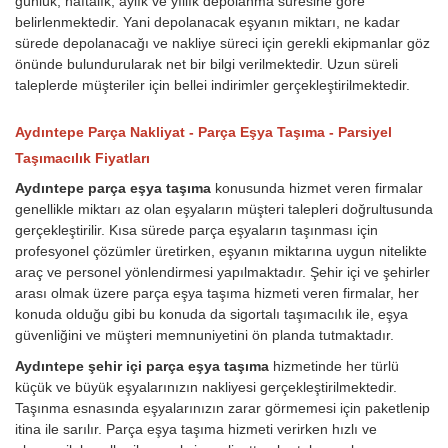
günlük, haftalık, aylık ve yıllık depolanma süresine göre
belirlenmektedir. Yani depolanacak eşyanın miktarı, ne kadar
sürede depolanacağı ve nakliye süreci için gerekli ekipmanlar göz
önünde bulundurularak net bir bilgi verilmektedir. Uzun süreli
taleplerde müşteriler için bellei indirimler gerçekleştirilmektedir.
Aydıntepe Parça Nakliyat - Parça Eşya Taşıma - Parsiyel
Taşımacılık Fiyatları
Aydıntepe parça eşya taşıma
konusunda hizmet veren firmalar
genellikle miktarı az olan eşyaların müşteri talepleri doğrultusunda
gerçekleştirilir. Kısa sürede parça eşyaların taşınması için
profesyonel çözümler üretirken, eşyanın miktarına uygun nitelikte
araç ve personel yönlendirmesi yapılmaktadır. Şehir içi ve şehirler
arası olmak üzere parça eşya taşıma hizmeti veren firmalar, her
konuda olduğu gibi bu konuda da sigortalı taşımacılık ile, eşya
güvenliğini ve müşteri memnuniyetini ön planda tutmaktadır.
Aydıntepe şehir içi parça eşya taşıma
hizmetinde her türlü
küçük ve büyük eşyalarınızın nakliyesi gerçekleştirilmektedir.
Taşınma esnasında eşyalarınızın zarar görmemesi için paketlenip
itina ile sarılır. Parça eşya taşıma hizmeti verirken hızlı ve