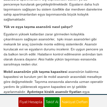
pencereye kurularak gerçekleştirilmektedir. Eşyaların daha hızlı
taşınmasını sağlayan bu sistem özellikle dar merdiven dairelerine
sahip apartmanlardan eşya taşınmasında büyük kolaylık
sağlamaktadır.
Yük ve eşya taşıma asansörü nasıl çalışır?
Eşyaların yüksek katlardan zarar görmeden kolaylıkla
çıkarılmasını sağlayan asansörler, tıpkı insan asansörleri gibi
mekanik bir araç üzerinde monte edilmiş sistemlerdir. Asansör
kurulacak evi ve eşyaların durumu incelenir. En uygun pencere ya
da balkon tercih edilir. Halatların kontrol edilmesinin ardından tam
olarak duvara dayanır. Aksi halde yükün taşınması esnasında
sarsılmaya neden olur.
Mobil asansörün yük taşıma kapasitesi
asansörün kaldırma
kapasitesi ve kurulum yeri ile mobil asansör arasındaki mesafeye
göre değişmektedir. Taşınma esnasında alanında uzman operatör
yardımı ile yüklenecek eşyanın kapasitesi en iyi şekilde
ayarlanmalıdır.
Aydıntepe kiralık asansör fiyatları
eşya
taşınması istenen binanın yüksekliğine göre değişmektedir. Çünkü
kat sayısı yükseldikçe yakıt oranında artış olacak ve bu durum
Fiyat Hesapla
Teklif Al
Nakliyat Defteri
fiyatlara yansıyacaktır. Her türlü malzemenin taşınmasında en