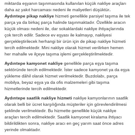
miktarda eşyanın taşınmasında kullanılan küçük nakliye araçları
daha az yakıt harcaması nedeni ile maliyetleri düşüktür
.
Aydıntepe pikap nakliye
hizmeti genellikle parsiyel taşıma ile tek
parça ya da birkaç parça halinde taşınmaktadır. Özellikle aracın
küçük olması nedeni ile, dar sokaklardaki nakliye ihtiyaçlarında
çok tercih edilir. Sadece ev eşyası ile kalmayıp, nakliyesi
gerçekleştirilecek herhangi bir ürün için de pikap nakliye hizmeti
tercih edilmektedir. Mini nakliye olarak hizmet verilirken hemen
her mahalle ve ilçeye taşıma işlemi gerçekleştirilmektedir.
Aydıntepe kamyonet nakliye
genellikle parça eşya taşıma
sektöründe tercih edilmektedir. İster sadece kamyonet ya da eşya
yükleme dâhil olarak hizmet verilmektedir. Buzdolabı, parça
mobilya, beyaz eşya ya da ofis malzemeleri gibi taşıma
hizmetlerinde tercih edilmektedir.
Aydıntepe saatlik nakliye hizmeti
nakliye kamyonlarının saatlik
olarak belli bir ücret karşılığında müşteriler için görevlendirilmesi
şeklinde verilmektedir. Bu hizmette genellikle küçük nakliye
araçları tercih edilmektedir. Saatlik kamyonet kiralama ihtiyacı
bildirildikten sonra, nakliye aracı en geç yarım saat önce adres
yerinde olmaktadır.