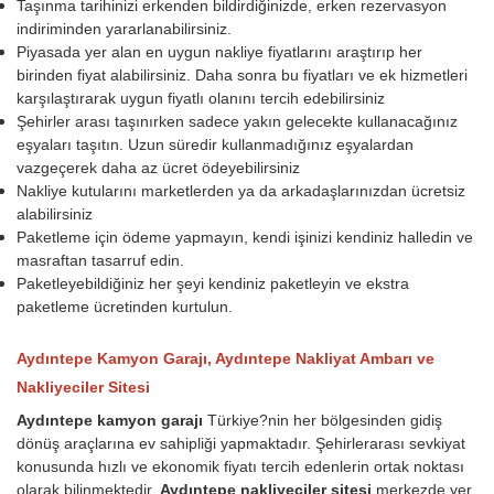
Taşınma tarihinizi erkenden bildirdiğinizde, erken rezervasyon
indiriminden yararlanabilirsiniz.
Piyasada yer alan en uygun nakliye fiyatlarını araştırıp her
birinden fiyat alabilirsiniz. Daha sonra bu fiyatları ve ek hizmetleri
karşılaştırarak uygun fiyatlı olanını tercih edebilirsiniz
Şehirler arası taşınırken sadece yakın gelecekte kullanacağınız
eşyaları taşıtın. Uzun süredir kullanmadığınız eşyalardan
vazgeçerek daha az ücret ödeyebilirsiniz
Nakliye kutularını marketlerden ya da arkadaşlarınızdan ücretsiz
alabilirsiniz
Paketleme için ödeme yapmayın, kendi işinizi kendiniz halledin ve
masraftan tasarruf edin.
Paketleyebildiğiniz her şeyi kendiniz paketleyin ve ekstra
paketleme ücretinden kurtulun.
Aydıntepe Kamyon Garajı, Aydıntepe Nakliyat Ambarı ve
Nakliyeciler Sitesi
Aydıntepe kamyon garajı
Türkiye?nin her bölgesinden gidiş
dönüş araçlarına ev sahipliği yapmaktadır. Şehirlerarası sevkiyat
konusunda hızlı ve ekonomik fiyatı tercih edenlerin ortak noktası
olarak bilinmektedir.
Aydıntepe nakliyeciler sitesi
merkezde yer