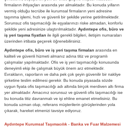
firmaların ihtiyaçları arasında yer almaktadır. Bu konuda yılların
vermiş olduğu tecrübe ile kurumsal firmaların yeni adresine
taşınma işlemi, hızlı ve güvenli bir şekilde yerine getirilmektedir.
Sorunsuz ofis taşımacılığı ile eşyalarınızı riske atmadan, konforlu
şekilde yeni adresinize ulaştırılmaktadır.
Aydıntepe ofis, büro ve
iş yeri taşıma fiyatları
ile ilgili gerekli bilgileri, iletişim numaraları
üzerinden irtibata geçerek öğrenebilirsiniz.
Aydıntepe ofis, büro ve iş yeri taşıma firmaları
arasında en
kaliteli ve güvenli hizmeti almanız adına titiz ve programlı
çalışmalar yapılmaktadır. Ofis ve iş yeri taşımacılığı konusunda
deneyimli ekip ile çalışmak büyük önem arz etmektedir.
Evrakların, raporların ve daha pek çok şeyin güvenilir bir nakliye
şirketine teslim edilmesi gerekir. Bu konuda piyasada sözde
uygun fiyata ofis taşımacılığı adı altında birçok merdiven altı firma
yer almaktadır. Amacınız sorunsuz ve güvenli ofis taşımacılığı ise
bu konuda titiz davranmalı ve işi ehline emanet etmelisiniz. Bu
konuda uzman olup, referans müşterilerin görüşlerinden yola
çıkarak, hareket etmenizi tavsiye ediyoruz.
Aydıntepe Kurumsal Taşımacılık - Banka ve Fuar Malzemesi