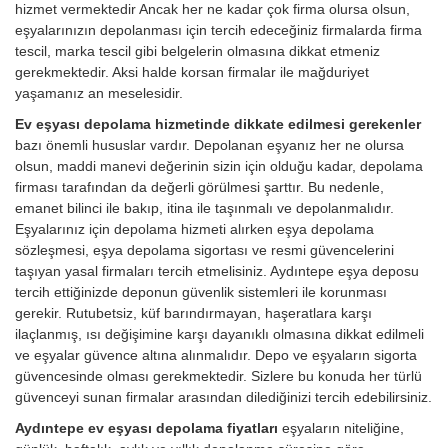
hizmet vermektedir Ancak her ne kadar çok firma olursa olsun,
eşyalarınızın depolanması için tercih edeceğiniz firmalarda firma
tescil, marka tescil gibi belgelerin olmasına dikkat etmeniz
gerekmektedir. Aksi halde korsan firmalar ile mağduriyet
yaşamanız an meselesidir.
Ev eşyası depolama hizmetinde dikkate edilmesi gerekenler
bazı önemli hususlar vardır. Depolanan eşyanız her ne olursa
olsun, maddi manevi değerinin sizin için olduğu kadar, depolama
firması tarafından da değerli görülmesi şarttır. Bu nedenle,
emanet bilinci ile bakıp, itina ile taşınmalı ve depolanmalıdır.
Eşyalarınız için depolama hizmeti alırken eşya depolama
sözleşmesi, eşya depolama sigortası ve resmi güvencelerini
taşıyan yasal firmaları tercih etmelisiniz. Aydıntepe eşya deposu
tercih ettiğinizde deponun güvenlik sistemleri ile korunması
gerekir. Rutubetsiz, küf barındırmayan, haşeratlara karşı
ilaçlanmış, ısı değişimine karşı dayanıklı olmasına dikkat edilmeli
ve eşyalar güvence altına alınmalıdır. Depo ve eşyaların sigorta
güvencesinde olması gerekmektedir. Sizlere bu konuda her türlü
güvenceyi sunan firmalar arasından dilediğinizi tercih edebilirsiniz.
Aydıntepe ev eşyası depolama fiyatları
eşyaların niteliğine,