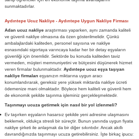
sunmaktadırlar.
Aydıntepe Ucuz Nakliye - Aydıntepe Uygun Nakliye Firması
Adan ucuz nakliye
araştırması yaparken, aynı zamanda kaliteli
ve güvenli nakliye olmasına da özen gösterilmelidir. Çünkü
ambalajlardaki kaliteden, personel sayısına ve nakliye
esnasındaki sigortaya varıncaya kadar her bir detay eşyaların
güvenliği için önemlidir. Sektörde bu konuda kaliteden taviz
vermeden, müşteri memnuniyetini ve bütçesini düşünerek hizmet
veren firmalar bulunmaktadır.
Aydıntepe ucuz eşya taşıyan
nakliye firmaları
eşyanızın miktarına uygun aracı
konumlandırarak, gereksiz yere yüksek miktarda nakliye ücreti
ödemenize mani olmaktadır. Böylece hem kaliteli ve güvenli hem
de ekonomik şekilde taşınma işleminiz gerçekleşmektedir.
Taşınmayı ucuza getirmek için nasıl bir yol izlenmeli?
Ev taşırken eşyaların hasarsız şekilde yeni adresine ulaşmasını
beklemek, oldukça stresli bir süreçtir. Bunun yanında uygun fiyata
nakliye şirketi ile anlaşmak da bir diğer sıkıntıdır. Ancak akıllı
davrandığınızda taşınmayı ucuza getirebilirsiniz. İşte birkaç ipucu: