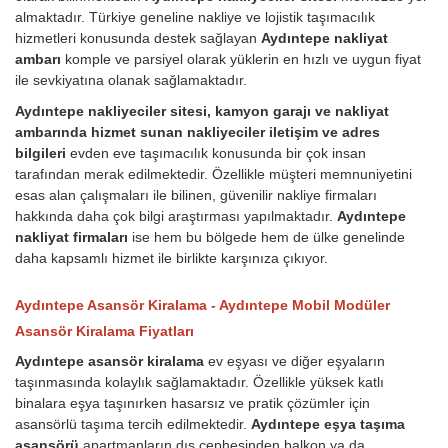
almaktadır. Türkiye geneline nakliye ve lojistik taşımacılık
hizmetleri konusunda destek sağlayan
Aydıntepe nakliyat
ambarı
komple ve parsiyel olarak yüklerin en hızlı ve uygun fiyat
ile sevkiyatına olanak sağlamaktadır.
Aydıntepe nakliyeciler sitesi, kamyon garajı ve nakliyat
ambarında hizmet sunan nakliyeciler iletişim ve adres
bilgileri
evden eve taşımacılık konusunda bir çok insan
tarafından merak edilmektedir. Özellikle müşteri memnuniyetini
esas alan çalışmaları ile bilinen, güvenilir nakliye firmaları
hakkında daha çok bilgi araştırması yapılmaktadır.
Aydıntepe
nakliyat firmaları
ise hem bu bölgede hem de ülke genelinde
daha kapsamlı hizmet ile birlikte karşınıza çıkıyor.
Aydıntepe Asansör Kiralama - Aydıntepe Mobil Modüler
Asansör Kiralama Fiyatları
Aydıntepe asansör kiralama
ev eşyası ve diğer eşyaların
taşınmasında kolaylık sağlamaktadır. Özellikle yüksek katlı
binalara eşya taşınırken hasarsız ve pratik çözümler için
asansörlü taşıma tercih edilmektedir.
Aydıntepe eşya taşıma
asansörü
apartmanların dış cephesinden balkon ya da