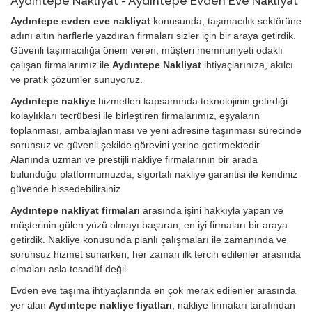
Aydıntepe Nakliyat - Aydıntepe Evden Eve Nakliyat
Aydıntepe evden eve nakliyat
konusunda, taşımacılık sektörüne
adını altın harflerle yazdıran firmaları sizler için bir araya getirdik.
Güvenli taşımacılığa önem veren, müşteri memnuniyeti odaklı
çalışan firmalarımız ile
Aydıntepe Nakliyat
ihtiyaçlarınıza, akılcı
ve pratik çözümler sunuyoruz.
Aydıntepe nakliye
hizmetleri kapsamında teknolojinin getirdiği
kolaylıkları tecrübesi ile birleştiren firmalarımız, eşyaların
toplanması, ambalajlanması ve yeni adresine taşınması sürecinde
sorunsuz ve güvenli şekilde görevini yerine getirmektedir.
Alanında uzman ve prestijli nakliye firmalarının bir arada
bulunduğu platformumuzda, sigortalı nakliye garantisi ile kendiniz
güvende hissedebilirsiniz.
Aydıntepe nakliyat firmaları
arasında işini hakkıyla yapan ve
müşterinin gülen yüzü olmayı başaran, en iyi firmaları bir araya
getirdik. Nakliye konusunda planlı çalışmaları ile zamanında ve
sorunsuz hizmet sunarken, her zaman ilk tercih edilenler arasında
olmaları asla tesadüf değil.
Evden eve taşıma ihtiyaçlarında en çok merak edilenler arasında
yer alan
Aydıntepe nakliye fiyatları
, nakliye firmaları tarafından