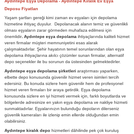
Aydıntepe Eşya Depolama - Aydıntepe Kiralık Ev Eşya
Deposu Fiyatları
Yaşam şartları gereği kimi zaman ev eşyaları için depolama
hizmetine ihtiyaç duyulur. Depolanacak alanın temiz ve güvenlikli
olması eşyaların zarar görmeden muhafaza edilmesi için
önemlidir
. Aydıntepe eşya depolama
ihtiyaçlarında kaliteli hizmet
veren firmalar müşteri memnuniyetini esas alarak
çalışmaktadırlar. Şehir hayatının temel sorunlarından olan eşya
depolama ihtiyaçlarına akılcı çözümler sunan firmalar, alternatif
depo seçenekler ile bu sorunun da üstesinden gelmektedirler.
Aydıntepe eşya depolama şirketleri
araştırması yaparken,
elbette depo konusunda güvenilir hizmet veren isimleri tercih
edersiniz. Bu konuda sizlere hem güvenilir hem de profesyonel
hizmet veren firmaları bir araya getirdik. Eşya depolama
konusunda sizlere en iyi hizmeti vermek için, farklı boyutlarda ve
bölgelerde adresinize en yakın eşya depolama ve nakliye hizmeti
sunmaktadırlar. Eşyalarınızın bulunduğu depoların dilerseniz
güvenlik kameraları ile izlenip emin ellerde olduğundan emin
olabilirsiniz.
Aydıntepe kiralık depo
hizmetleri dâhilinde pek çok kuruluş