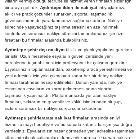
yılların vermiş olduğu tecrübe ile hizmet veren firmaları sizler için
bir araya getirdik.
Aydıntepe ilden ile nakliyat
ihtiyaçlarınıza
akılcı ve pratik çözümler sunarken, sigortalı taşımacılık
güvencesinden de yararlanmanızı sağlamaktadırlar. Nakliye
sürecinde yaşayacağınız taşınma stresini en aza indirmek,
konforlu ve sorunsuz nakliye sürecini tamamlamanız için özel
fırsatları bu firmalar arasında bulabilirsiniz.
Aydıntepe şehir dışı nakliyat
titizlik ve planlı yapılması gereken
bir iştir. Uzun mesafede eşyaların güven içerisinde yeni
adreslerine taşınabilmesi için profesyonel bir çalışma gerektirir.
Eşyalarınızın toplanmasından, paketlenip araca yerleştirilmesi ve
yeni adresiniz için yola çıkmasına kadar her bir detay nakliye
firması tarafından hesap edilmelidir. Bunun yanında, nakliye
esnasında eşyalarınıza zarar gelmemesi adına sigortalı
taşımacılık yapılmalıdır. Platformumuzda yer alan nakliye
firmaları, sektörün en güvenilir ve köklü isimlerinden oluşup,
sizlere sorunsuz bir nakliye süreci sunmaktadırlar.
Aydıntepe şehirlerarası nakliyat firmaları
arasında en iyi
hizmeti almayı hedefliyor ve bu konuda kafanız karışmışsa doğru
yerdesiniz. Eşyalarınızın hasar görmeden yeni adresine taşınması
sürecinde itinalı çalışmaları, deneyimli kadrosu ile sunan nakliye