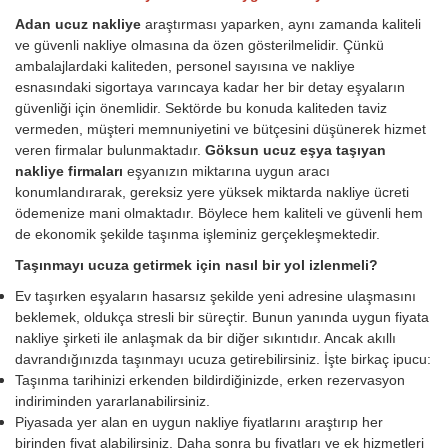
Adan ucuz nakliye
araştırması yaparken, aynı zamanda kaliteli
ve güvenli nakliye olmasına da özen gösterilmelidir. Çünkü
ambalajlardaki kaliteden, personel sayısına ve nakliye
esnasındaki sigortaya varıncaya kadar her bir detay eşyaların
güvenliği için önemlidir. Sektörde bu konuda kaliteden taviz
vermeden, müşteri memnuniyetini ve bütçesini düşünerek hizmet
veren firmalar bulunmaktadır.
Göksun ucuz eşya taşıyan
nakliye firmaları
eşyanızın miktarına uygun aracı
konumlandırarak, gereksiz yere yüksek miktarda nakliye ücreti
ödemenize mani olmaktadır. Böylece hem kaliteli ve güvenli hem
de ekonomik şekilde taşınma işleminiz gerçekleşmektedir.
Taşınmayı ucuza getirmek için nasıl bir yol izlenmeli?
Ev taşırken eşyaların hasarsız şekilde yeni adresine ulaşmasını
beklemek, oldukça stresli bir süreçtir. Bunun yanında uygun fiyata
nakliye şirketi ile anlaşmak da bir diğer sıkıntıdır. Ancak akıllı
davrandığınızda taşınmayı ucuza getirebilirsiniz. İşte birkaç ipucu:
Taşınma tarihinizi erkenden bildirdiğinizde, erken rezervasyon
indiriminden yararlanabilirsiniz.
Piyasada yer alan en uygun nakliye fiyatlarını araştırıp her
birinden fiyat alabilirsiniz. Daha sonra bu fiyatları ve ek hizmetleri