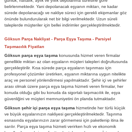
günlük, haftalık, aylık ve yıllık depolanma süresine göre
belirlenmektedir. Yani depolanacak eşyanın miktarı, ne kadar
sürede depolanacağı ve nakliye süreci için gerekli ekipmanlar göz
önünde bulundurularak net bir bilgi verilmektedir. Uzun süreli
taleplerde müşteriler için bellei indirimler gerçekleştirilmektedir.
Göksun Parça Nakliyat - Parça Eşya Taşıma - Parsiyel
Taşımacılık Fiyatları
Göksun parça eşya taşıma
konusunda hizmet veren firmalar
genellikle miktarı az olan eşyaların müşteri talepleri doğrultusunda
gerçekleştirilir. Kısa sürede parça eşyaların taşınması için
profesyonel çözümler üretirken, eşyanın miktarına uygun nitelikte
araç ve personel yönlendirmesi yapılmaktadır. Şehir içi ve şehirler
arası olmak üzere parça eşya taşıma hizmeti veren firmalar, her
konuda olduğu gibi bu konuda da sigortalı taşımacılık ile, eşya
güvenliğini ve müşteri memnuniyetini ön planda tutmaktadır.
Göksun şehir içi parça eşya taşıma
hizmetinde her türlü küçük
ve büyük eşyalarınızın nakliyesi gerçekleştirilmektedir. Taşınma
esnasında eşyalarınızın zarar görmemesi için paketlenip itina ile
sarılır. Parça eşya taşıma hizmeti verirken hızlı ve ekonomik