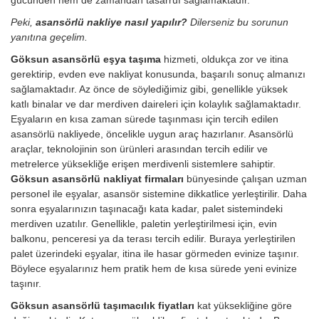
Peki,
asansörlü nakliye nasıl yapılır?
Dilerseniz bu sorunun
yanıtına geçelim.
Göksun asansörlü eşya taşıma
hizmeti, oldukça zor ve itina
gerektirip, evden eve nakliyat konusunda, başarılı sonuç almanızı
sağlamaktadır. Az önce de söylediğimiz gibi, genellikle yüksek
katlı binalar ve dar merdiven daireleri için kolaylık sağlamaktadır.
Eşyaların en kısa zaman sürede taşınması için tercih edilen
asansörlü nakliyede, öncelikle uygun araç hazırlanır. Asansörlü
araçlar, teknolojinin son ürünleri arasından tercih edilir ve
metrelerce yüksekliğe erişen merdivenli sistemlere sahiptir.
Göksun asansörlü nakliyat firmaları
bünyesinde çalışan uzman
personel ile eşyalar, asansör sistemine dikkatlice yerleştirilir. Daha
sonra eşyalarınızın taşınacağı kata kadar, palet sistemindeki
merdiven uzatılır. Genellikle, paletin yerleştirilmesi için, evin
balkonu, penceresi ya da terası tercih edilir. Buraya yerleştirilen
palet üzerindeki eşyalar, itina ile hasar görmeden evinize taşınır.
Böylece eşyalarınız hem pratik hem de kısa sürede yeni evinize
taşınır.
Göksun asansörlü taşımacılık fiyatları
kat yüksekliğine göre