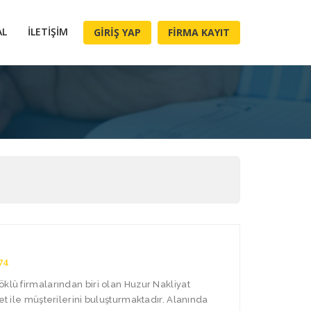
AL
İLETIŞIM
GIRIŞ YAP
FIRMA KAYIT
74
öklü firmalarından biri olan Huzur Nakliyat
met ile müşterilerini buluşturmaktadır. Alanında