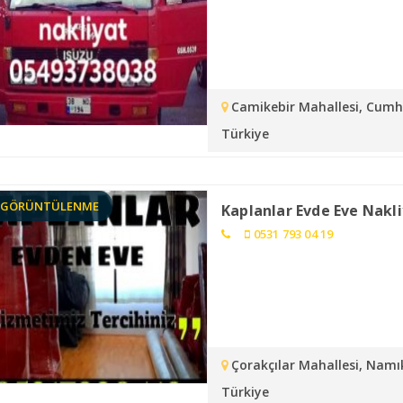
Camikebir Mahallesi, Cumhu
Türkiye
8 GÖRÜNTÜLENME
Kaplanlar Evde Eve Nakl
0531 793 04 19
Çorakçılar Mahallesi, Namı
Türkiye