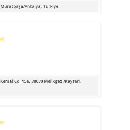
10 Muratpaşa/Antalya, Türkiye
t
18
 Kemal Cd. 15a, 38030 Melikgazi/Kayseri,
30