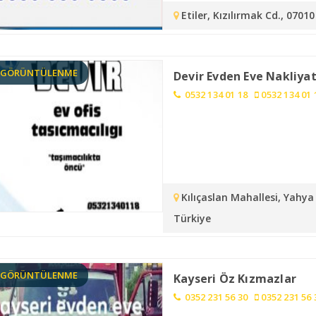
Etiler, Kızılırmak Cd., 070
0 GÖRÜNTÜLENME
Devir Evden Eve Nakliya
0532 134 01 18
0532 134 01 
Kılıçaslan Mahallesi, Yahya
Türkiye
2 GÖRÜNTÜLENME
Kayseri Öz Kızmazlar
0352 231 56 30
0352 231 56 