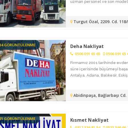
uzman personel ve son model ar
Turgut Özal, 2209. Cd. 118
834 GÖRÜNTÜLENME
Deha Nakliyat
0506 091 65 65
0506 091 65 
Firmamız 2001 tarihinde evden 
süre içerisinde büyümeyi başar
Antalya, Adana, Balıkesir, Eskişe
Abidinpaşa, Bağlarbaşı Cd
121 GÖRÜNTÜLENME
Kısmet Nakliyat
0312 336 81 54
0533 366 66 