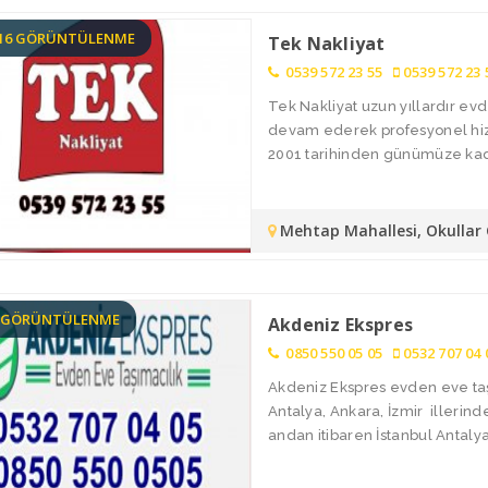
216 GÖRÜNTÜLENME
Tek Nakliyat
0539 572 23 55
0539 572 23 
Tek Nakliyat uzun yıllardır ev
devam ederek profesyonel hizme
2001 tarihinden günümüze kada
Mehtap Mahallesi, Okullar
9 GÖRÜNTÜLENME
Akdeniz Ekspres
0850 550 05 05
0532 707 04 
Akdeniz Ekspres evden eve taşı
Antalya, Ankara, İzmir illerin
andan itibaren İstanbul Antalya 