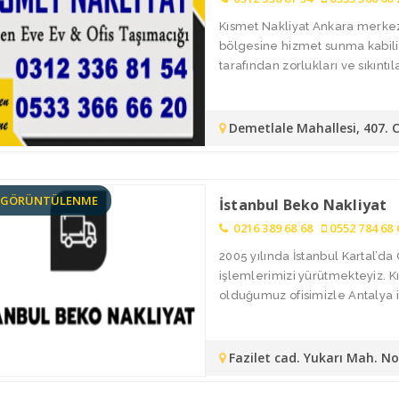
Kısmet Nakliyat Ankara merkez
bölgesine hizmet sunma kabiliy
tarafından zorlukları ve sıkıntılar
Demetlale Mahallesi, 407. 
8 GÖRÜNTÜLENME
İstanbul Beko Nakliyat
0216 389 68 68
0552 784 68 
2005 yılında İstanbul Kartal’
işlemlerimizi yürütmekteyiz. 
olduğumuz ofisimizle Antalya i
Fazilet cad. Yukarı Mah. N