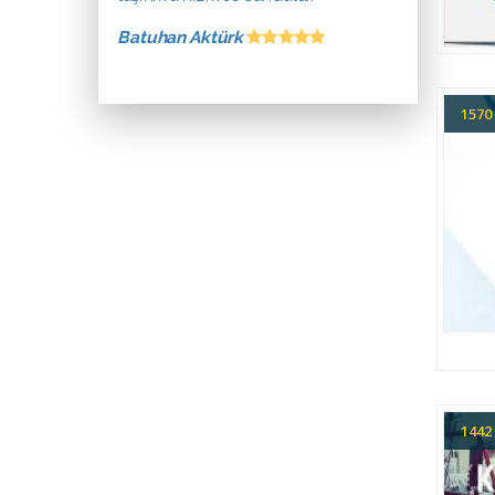
Batuhan Aktürk
157
144