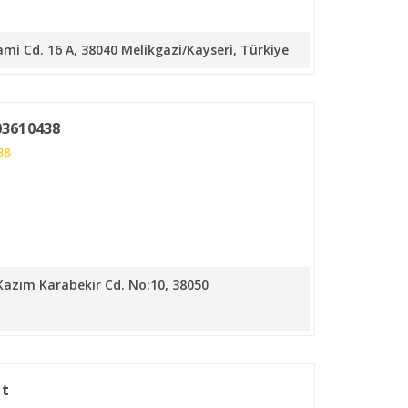
mi Cd. 16 A, 38040 Melikgazi/Kayseri, Türkiye
03610438
38
Kazım Karabekir Cd. No:10, 38050
at