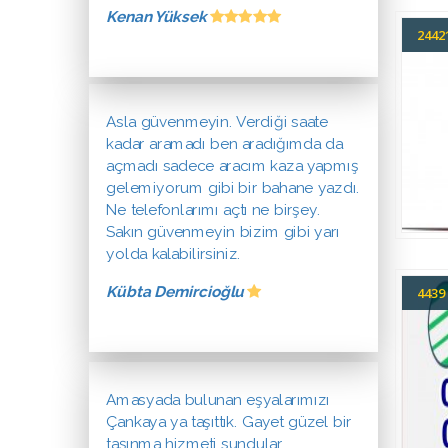
Kenan Yüksek
244
Asla güvenmeyin. Verdiği saate
kadar aramadı ben aradığımda da
açmadı sadece aracım kaza yapmış
gelemiyorum gibi bir bahane yazdı.
Ne telefonlarımı açtı ne birşey.
Sakın güvenmeyin bizim gibi yarı
yolda kalabilirsiniz.
Kübta Demircioğlu
443
Amasyada bulunan eşyalarımızı
Çankaya ya taşıttık. Gayet güzel bir
taşınma hizmeti sundular.