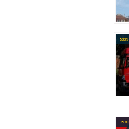
533
253