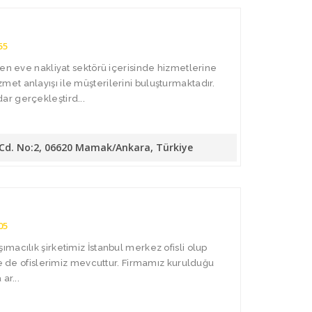
55
den eve nakliyat sektörü içerisinde hizmetlerine
t anlayışı ile müşterilerini buluşturmaktadır.
r gerçekleştird...
 Cd. No:2, 06620 Mamak/Ankara, Türkiye
05
macılık şirketimiz İstanbul merkez ofisli olup
de de ofislerimiz mevcuttur. Firmamız kurulduğu
ar...