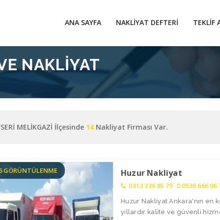
ANA SAYFA
NAKLIYAT DEFTERI
TEKLIF 
VE NAKLIYAT
SERİ MELİKGAZİ İlçesinde
14
Nakliyat Firması Var.
66 GÖRÜNTÜLENME
Huzur Nakliyat
0312 336 85 79
0536 666 06 
Huzur Nakliyat Ankara'nın en k
yıllardır kalite ve güvenli hiz