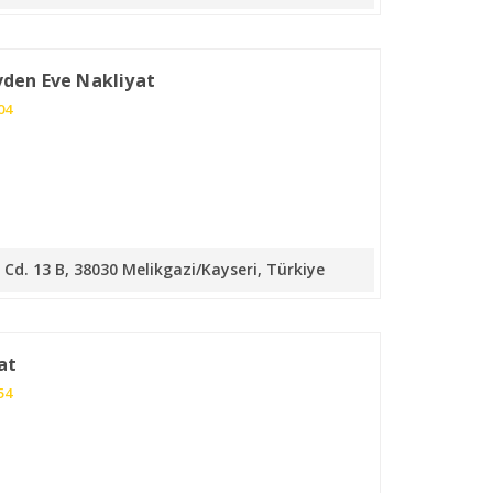
vden Eve Nakliyat
04
Cd. 13 B, 38030 Melikgazi/Kayseri, Türkiye
at
54