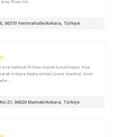
aç filosu ile...
/B, 06370 Yenimahalle/Ankara, Türkiye
65
eve nakliyat firması olarak kurulmuştur. Kısa
arak Ankara başta olmak üzere İstanbul, İzmir,
hir,...
. No:21, 06620 Mamak/Ankara, Türkiye
20