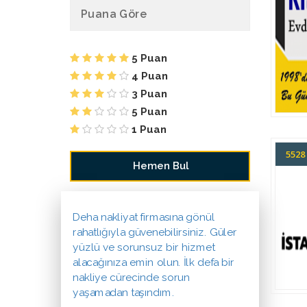
Puana Göre
5 Puan
4 Puan
3 Puan
5 Puan
1 Puan
552
Deha nakliyat firmasına gönül
rahatlığıyla güvenebilirsiniz. Güler
yüzlü ve sorunsuz bir hizmet
alacağınıza emin olun. İlk defa bir
nakliye cürecinde sorun
yaşamadan taşındım.