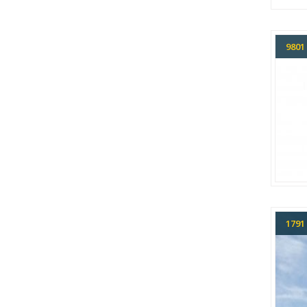
980
179