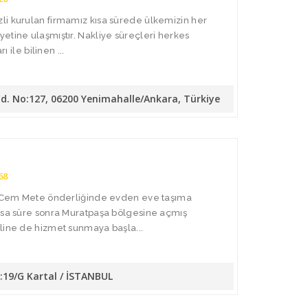
li kurulan firmamız kısa sürede ülkemizin her
etine ulaşmıştır. Nakliye süreçleri herkes
ı ile bilinen ...
Cd. No:127, 06200 Yenimahalle/Ankara, Türkiye
68
da Cem Mete önderliğinde evden eve taşıma
Kısa süre sonra Muratpaşa bölgesine açmış
line de hizmet sunmaya başla...
o:19/G Kartal / İSTANBUL