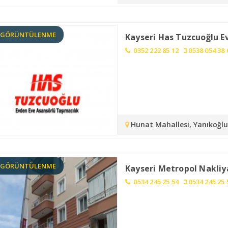
1 GÖRÜNTÜLENME
Kayseri Has Tuzcuoğlu E
0352 222 85 12
0538 054 38 
Hunat Mahallesi, Yanıkoğlu 
1 GÖRÜNTÜLENME
Kayseri Metropol Nakliy
0534 245 25 54
0534 245 25 