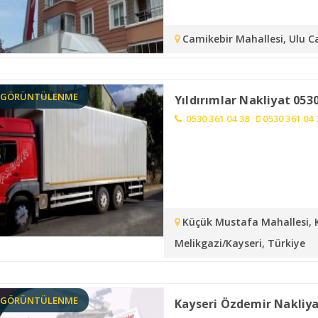
Camikebir Mahallesi, Ulu Ca
9 GÖRÜNTÜLENME
Yıldırımlar Nakliyat 053
0530 361 04 38
0530 361 04 
Küçük Mustafa Mahallesi, 
Melikgazi/Kayseri, Türkiye
0 GÖRÜNTÜLENME
Kayseri Özdemir Nakliy