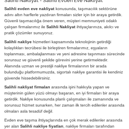
Salihli Nakliyat - Salihli Evden Eve Nakliyat
Salihli evden eve nakliyat
konusunda, taşımacılık sektörüne
adını altın harflerle yazdıran firmaları sizler için bir araya getirdik.
Güvenli taşımacılığa önem veren, müşteri memnuniyeti odaklı
çalışan firmalarımız ile
Salihli Nakliyat
ihtiyaçlarınıza, akılcı ve
pratik çözümler sunuyoruz.
Salihli nakliye
hizmetleri kapsamında teknolojinin getirdiği
kolaylıkları tecrübesi ile birleştiren firmalarımız, eşyaların
toplanması, ambalajlanması ve yeni adresine taşınması sürecinde
sorunsuz ve güvenli şekilde görevini yerine getirmektedir.
Alanında uzman ve prestijli nakliye firmalarının bir arada
bulunduğu platformumuzda, sigortalı nakliye garantisi ile kendiniz
güvende hissedebilirsiniz.
Salihli nakliyat firmaları
arasında işini hakkıyla yapan ve
müşterinin gülen yüzü olmayı başaran, en iyi firmaları bir araya
getirdik. Nakliye konusunda planlı çalışmaları ile zamanında ve
sorunsuz hizmet sunarken, her zaman ilk tercih edilenler arasında
olmaları asla tesadüf değil.
Evden eve taşıma ihtiyaçlarında en çok merak edilenler arasında
yer alan
Salihli nakliye fiyatları
, nakliye firmaları tarafından