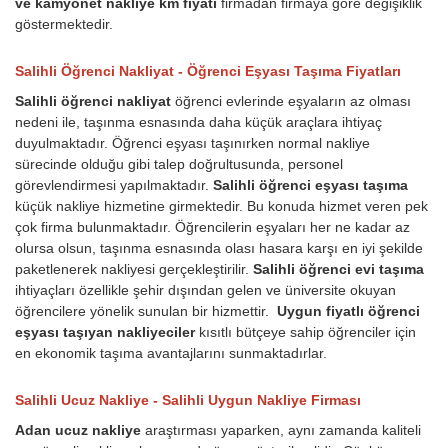
ve kamyonet nakliye km fiyatı
firmadan firmaya göre değişiklik
göstermektedir.
Salihli Öğrenci Nakliyat - Öğrenci Eşyası Taşıma Fiyatları
Salihli öğrenci nakliyat
öğrenci evlerinde eşyaların az olması
nedeni ile, taşınma esnasında daha küçük araçlara ihtiyaç
duyulmaktadır. Öğrenci eşyası taşınırken normal nakliye
sürecinde olduğu gibi talep doğrultusunda, personel
görevlendirmesi yapılmaktadır.
Salihli öğrenci eşyası taşıma
küçük nakliye hizmetine girmektedir. Bu konuda hizmet veren pek
çok firma bulunmaktadır. Öğrencilerin eşyaları her ne kadar az
olursa olsun, taşınma esnasında olası hasara karşı en iyi şekilde
paketlenerek nakliyesi gerçekleştirilir.
Salihli öğrenci evi taşıma
ihtiyaçları özellikle şehir dışından gelen ve üniversite okuyan
öğrencilere yönelik sunulan bir hizmettir.
Uygun fiyatlı öğrenci
eşyası taşıyan nakliyeciler
kısıtlı bütçeye sahip öğrenciler için
en ekonomik taşıma avantajlarını sunmaktadırlar.
Salihli Ucuz Nakliye - Salihli Uygun Nakliye Firması
Adan ucuz nakliye
araştırması yaparken, aynı zamanda kaliteli