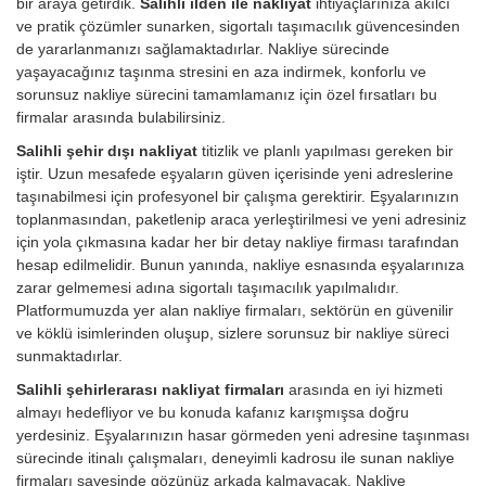
bir araya getirdik.
Salihli ilden ile nakliyat
ihtiyaçlarınıza akılcı
ve pratik çözümler sunarken, sigortalı taşımacılık güvencesinden
de yararlanmanızı sağlamaktadırlar. Nakliye sürecinde
yaşayacağınız taşınma stresini en aza indirmek, konforlu ve
sorunsuz nakliye sürecini tamamlamanız için özel fırsatları bu
firmalar arasında bulabilirsiniz.
Salihli şehir dışı nakliyat
titizlik ve planlı yapılması gereken bir
iştir. Uzun mesafede eşyaların güven içerisinde yeni adreslerine
taşınabilmesi için profesyonel bir çalışma gerektirir. Eşyalarınızın
toplanmasından, paketlenip araca yerleştirilmesi ve yeni adresiniz
için yola çıkmasına kadar her bir detay nakliye firması tarafından
hesap edilmelidir. Bunun yanında, nakliye esnasında eşyalarınıza
zarar gelmemesi adına sigortalı taşımacılık yapılmalıdır.
Platformumuzda yer alan nakliye firmaları, sektörün en güvenilir
ve köklü isimlerinden oluşup, sizlere sorunsuz bir nakliye süreci
sunmaktadırlar.
Salihli şehirlerarası nakliyat firmaları
arasında en iyi hizmeti
almayı hedefliyor ve bu konuda kafanız karışmışsa doğru
yerdesiniz. Eşyalarınızın hasar görmeden yeni adresine taşınması
sürecinde itinalı çalışmaları, deneyimli kadrosu ile sunan nakliye
firmaları sayesinde gözünüz arkada kalmayacak. Nakliye