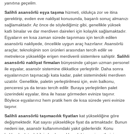
yanıtına geçelim.
Salihli asansörlü eşya taşıma
hizmeti, oldukça zor ve itina
gerektirip, evden eve nakliyat konusunda, başarılı sonuç almanızı
sağlamaktadır. Az önce de söylediğimiz gibi, genellikle yüksek
katlı binalar ve dar merdiven daireleri için kolaylık sağlamaktadır.
Eşyaların en kısa zaman sürede taşınması için tercih edilen
asansörlü nakliyede, öncelikle uygun araç hazırlanır. Asansörlü
araçlar, teknolojinin son ürünleri arasından tercih edilir ve
metrelerce yüksekliğe erişen merdivenli sistemlere sahiptir.
Salihli
asansörlü nakliyat firmaları
bünyesinde çalışan uzman personel
ile eşyalar, asansör sistemine dikkatlice yerleştirilir. Daha sonra
eşyalarınızın taşınacağı kata kadar, palet sistemindeki merdiven
uzatılır. Genellikle, paletin yerleştirilmesi için, evin balkonu,
penceresi ya da terası tercih edilir. Buraya yerleştirilen palet
üzerindeki eşyalar, itina ile hasar görmeden evinize taşınır.
Böylece eşyalarınız hem pratik hem de kısa sürede yeni evinize
taşınır.
Salihli asansörlü taşımacılık fiyatları
kat yüksekliğine göre
değişmektedir. Kat sayısı yükseldikçe fiyat da artmaktadır. Bunun
nedeni ise, asansör kullanımındaki yakıt giderleridir.
Konu