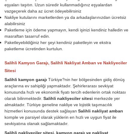
eşyaları taşıtın. Uzun süredir kullanmadığınız eşyalardan
vazgeçerek daha az ücret ödeyebilirsiniz
Nakliye kutularını marketlerden ya da arkadaşlarınızdan ücretsiz
alabilirsiniz
Paketleme için ödeme yapmayın, kendi işinizi kendiniz halledin ve
masraftan tasarruf edin.
Paketleyebildiğiniz her şeyi kendiniz paketleyin ve ekstra
paketleme ücretinden kurtulun.
Salihli Kamyon Garajı, Salihli Nakliyat Ambarı ve Nakliyeciler
Sitesi
Salihli kamyon garajı
Türkiye?nin her bölgesinden gidiş dönüş
araçlarına ev sahipliği yapmaktadır. Şehirlerarası sevkiyat
konusunda hızlı ve ekonomik fiyatı tercih edenlerin ortak noktası
olarak bilinmektedir.
Salihli nakliyeciler sitesi
merkezde yer
almaktadır. Türkiye geneline nakliye ve lojistik taşımacılık
hizmetleri konusunda destek sağlayan
Salihli nakliyat ambarı
komple ve parsiyel olarak yüklerin en hızlı ve uygun fiyat ile
sevkiyatına olanak sağlamaktadır.
Salihli nakliyeciler sitesi, kamyon garajı ve nakliyat