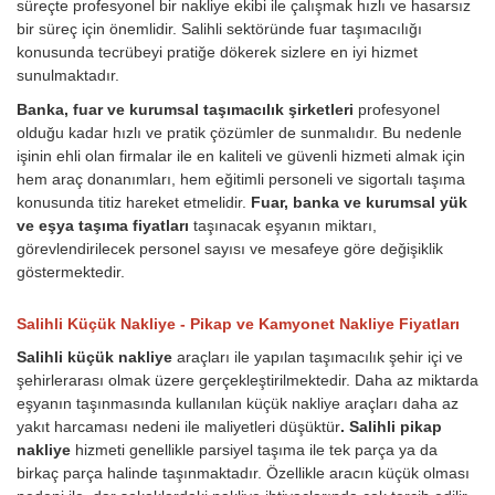
süreçte profesyonel bir nakliye ekibi ile çalışmak hızlı ve hasarsız
bir süreç için önemlidir. Salihli sektöründe fuar taşımacılığı
konusunda tecrübeyi pratiğe dökerek sizlere en iyi hizmet
sunulmaktadır.
Banka, fuar ve kurumsal taşımacılık şirketleri
profesyonel
olduğu kadar hızlı ve pratik çözümler de sunmalıdır. Bu nedenle
işinin ehli olan firmalar ile en kaliteli ve güvenli hizmeti almak için
hem araç donanımları, hem eğitimli personeli ve sigortalı taşıma
konusunda titiz hareket etmelidir.
Fuar, banka ve kurumsal yük
ve eşya taşıma fiyatları
taşınacak eşyanın miktarı,
görevlendirilecek personel sayısı ve mesafeye göre değişiklik
göstermektedir.
Salihli Küçük Nakliye - Pikap ve Kamyonet Nakliye Fiyatları
Salihli küçük nakliye
araçları ile yapılan taşımacılık şehir içi ve
şehirlerarası olmak üzere gerçekleştirilmektedir. Daha az miktarda
eşyanın taşınmasında kullanılan küçük nakliye araçları daha az
yakıt harcaması nedeni ile maliyetleri düşüktür
. Salihli pikap
nakliye
hizmeti genellikle parsiyel taşıma ile tek parça ya da
birkaç parça halinde taşınmaktadır. Özellikle aracın küçük olması