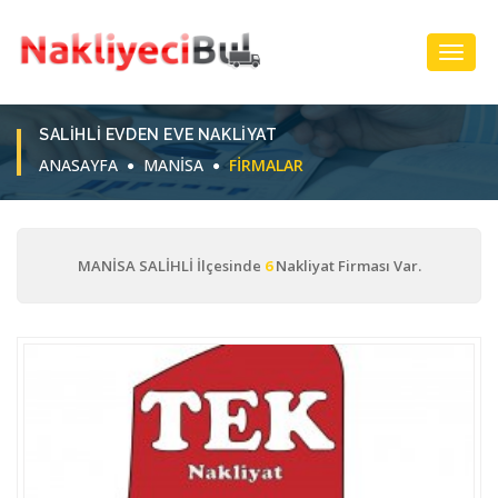
Toggl
Navig
SALIHLI EVDEN EVE NAKLIYAT
ANASAYFA
MANİSA
FIRMALAR
MANİSA SALİHLİ İlçesinde
6
Nakliyat Firması Var.