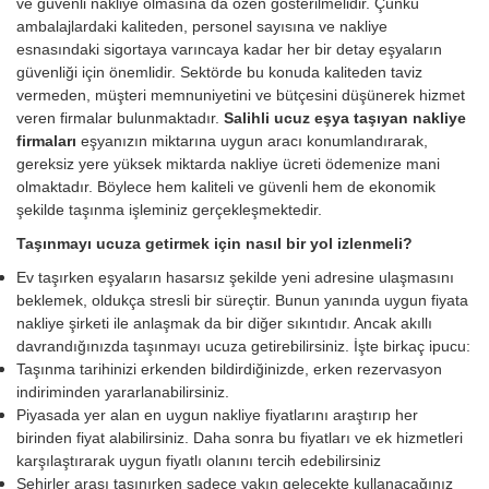
ve güvenli nakliye olmasına da özen gösterilmelidir. Çünkü
ambalajlardaki kaliteden, personel sayısına ve nakliye
esnasındaki sigortaya varıncaya kadar her bir detay eşyaların
güvenliği için önemlidir. Sektörde bu konuda kaliteden taviz
vermeden, müşteri memnuniyetini ve bütçesini düşünerek hizmet
veren firmalar bulunmaktadır.
Salihli ucuz eşya taşıyan nakliye
firmaları
eşyanızın miktarına uygun aracı konumlandırarak,
gereksiz yere yüksek miktarda nakliye ücreti ödemenize mani
olmaktadır. Böylece hem kaliteli ve güvenli hem de ekonomik
şekilde taşınma işleminiz gerçekleşmektedir.
Taşınmayı ucuza getirmek için nasıl bir yol izlenmeli?
Ev taşırken eşyaların hasarsız şekilde yeni adresine ulaşmasını
beklemek, oldukça stresli bir süreçtir. Bunun yanında uygun fiyata
nakliye şirketi ile anlaşmak da bir diğer sıkıntıdır. Ancak akıllı
davrandığınızda taşınmayı ucuza getirebilirsiniz. İşte birkaç ipucu:
Taşınma tarihinizi erkenden bildirdiğinizde, erken rezervasyon
indiriminden yararlanabilirsiniz.
Piyasada yer alan en uygun nakliye fiyatlarını araştırıp her
birinden fiyat alabilirsiniz. Daha sonra bu fiyatları ve ek hizmetleri
karşılaştırarak uygun fiyatlı olanını tercih edebilirsiniz
Şehirler arası taşınırken sadece yakın gelecekte kullanacağınız