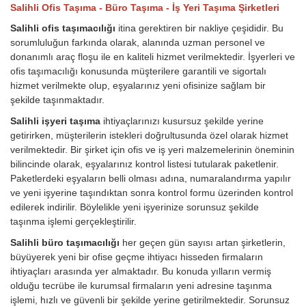
Salihli Ofis Taşıma - Büro Taşıma - İş Yeri Taşıma Şirketleri
Salihli ofis taşımacılığı
itina gerektiren bir nakliye çeşididir. Bu
sorumluluğun farkında olarak, alanında uzman personel ve
donanımlı araç floşu ile en kaliteli hizmet verilmektedir. İşyerleri ve
ofis taşımacılığı konusunda müşterilere garantili ve sigortalı
hizmet verilmekte olup, eşyalarınız yeni ofisinize sağlam bir
şekilde taşınmaktadır.
Salihli işyeri taşıma
ihtiyaçlarınızı kusursuz şekilde yerine
getirirken, müşterilerin istekleri doğrultusunda özel olarak hizmet
verilmektedir. Bir şirket için ofis ve iş yeri malzemelerinin öneminin
bilincinde olarak, eşyalarınız kontrol listesi tutularak paketlenir.
Paketlerdeki eşyaların belli olması adına, numaralandırma yapılır
ve yeni işyerine taşındıktan sonra kontrol formu üzerinden kontrol
edilerek indirilir. Böylelikle yeni işyerinize sorunsuz şekilde
taşınma işlemi gerçekleştirilir.
Salihli büro taşımacılığı
her geçen gün sayısı artan şirketlerin,
büyüyerek yeni bir ofise geçme ihtiyacı hisseden firmaların
ihtiyaçları arasında yer almaktadır. Bu konuda yılların vermiş
olduğu tecrübe ile kurumsal firmaların yeni adresine taşınma
işlemi, hızlı ve güvenli bir şekilde yerine getirilmektedir. Sorunsuz