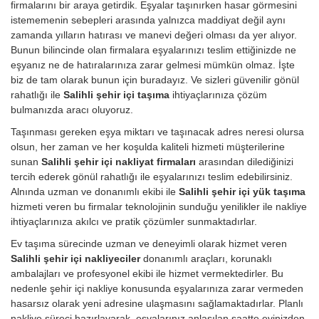
firmalarını bir araya getirdik. Eşyalar taşınırken hasar görmesini
istememenin sebepleri arasında yalnızca maddiyat değil aynı
zamanda yılların hatırası ve manevi değeri olması da yer alıyor.
Bunun bilincinde olan firmalara eşyalarınızı teslim ettiğinizde ne
eşyanız ne de hatıralarınıza zarar gelmesi mümkün olmaz. İşte
biz de tam olarak bunun için buradayız. Ve sizleri güvenilir gönül
rahatlığı ile
Salihli şehir içi taşıma
ihtiyaçlarınıza çözüm
bulmanızda aracı oluyoruz.
Taşınması gereken eşya miktarı ve taşınacak adres neresi olursa
olsun, her zaman ve her koşulda kaliteli hizmeti müşterilerine
sunan
Salihli şehir içi nakliyat firmaları
arasından dilediğinizi
tercih ederek gönül rahatlığı ile eşyalarınızı teslim edebilirsiniz.
Alnında uzman ve donanımlı ekibi ile
Salihli şehir içi yük taşıma
hizmeti veren bu firmalar teknolojinin sunduğu yenilikler ile nakliye
ihtiyaçlarınıza akılcı ve pratik çözümler sunmaktadırlar.
Ev taşıma sürecinde uzman ve deneyimli olarak hizmet veren
Salihli şehir içi nakliyeciler
donanımlı araçları, korunaklı
ambalajları ve profesyonel ekibi ile hizmet vermektedirler. Bu
nedenle şehir içi nakliye konusunda eşyalarınıza zarar vermeden
hasarsız olarak yeni adresine ulaşmasını sağlamaktadırlar. Planlı
nakliye süreci hazırlayarak, eşyalarınız anlaşılan saatte evinizden