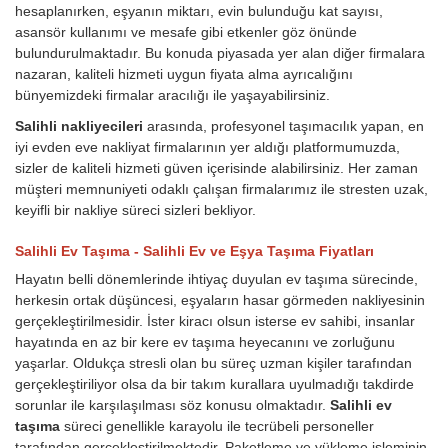
hesaplanırken, eşyanın miktarı, evin bulunduğu kat sayısı,
asansör kullanımı ve mesafe gibi etkenler göz önünde
bulundurulmaktadır. Bu konuda piyasada yer alan diğer firmalara
nazaran, kaliteli hizmeti uygun fiyata alma ayrıcalığını
bünyemizdeki firmalar aracılığı ile yaşayabilirsiniz.
Salihli nakliyecileri
arasında, profesyonel taşımacılık yapan, en
iyi evden eve nakliyat firmalarının yer aldığı platformumuzda,
sizler de kaliteli hizmeti güven içerisinde alabilirsiniz. Her zaman
müşteri memnuniyeti odaklı çalışan firmalarımız ile stresten uzak,
keyifli bir nakliye süreci sizleri bekliyor.
Salihli Ev Taşıma - Salihli Ev ve Eşya Taşıma Fiyatları
Hayatın belli dönemlerinde ihtiyaç duyulan ev taşıma sürecinde,
herkesin ortak düşüncesi, eşyaların hasar görmeden nakliyesinin
gerçekleştirilmesidir. İster kiracı olsun isterse ev sahibi, insanlar
hayatında en az bir kere ev taşıma heyecanını ve zorluğunu
yaşarlar. Oldukça stresli olan bu süreç uzman kişiler tarafından
gerçekleştiriliyor olsa da bir takım kurallara uyulmadığı takdirde
sorunlar ile karşılaşılması söz konusu olmaktadır.
Salihli ev
taşıma
süreci genellikle karayolu ile tecrübeli personeller
tarafından gerçekleştirilmektedir. Paketleme ve yükleme işleminin