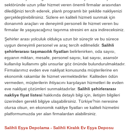
sektöründe uzun yıllar hizmet veren önemli firmalar arasından
dilediğinizi tercih ederek, planlı programlı bir şekilde nakliyenizi
gerçekleştirebilirsiniz. Sizlere en kaliteli hizmeti sunmak için
donanımlı araçları ve deneyimli personeli ile hizmet veren bu
firmalar ile yaşayacağınız taşınma stresini en aza indireceksiniz.
Şehirler arası yolculuk oldukça uzun bir süreçtir ve bu sürece
uygun deneyimli personel ve araç tercih edilmelidir.
Salihli
şehirlerarası taşımacılık fiyatları
belirlenirken, oda sayısı,
eşyanın miktarı, mesafe, personel sayısı, kat sayısı, asansör
kullanılıp kullanımı gibi unsurlar göz önünde bulundurulmaktadır.
Firmalarımız evden eve nakliyat konusunda müşterilerine en
ekonomik rakamlar ile hizmet vermektedirler. Kaliteden ödün
vermeden, müşterilerin ihtiyacını karşılayan hizmetleri ile evden
eve nakliyat çözümleri sunmaktadırlar.
Salihli şehirlerarası
nakliye fiyat listesi
hakkında detaylı bilgi için, iletişim bilgileri
üzerinden gerekli bilgiye ulaşabilirsiniz. Türkiye?nin neresine
olursa olsun, en ekonomik nakliye fiyatları ve kaliteli hizmetini
platformumuzda yer alan firmalardan alabilirsiniz.
Salihli Eşya Depolama - Salihli Kiralık Ev Eşya Deposu