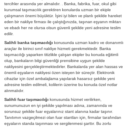
tercihler arasında yer almalıdır. . Banka, fabrika, fuar, okul gibi
kurumsal taşımacılık gerektiren konularda uzman bir ekiple
çalışmanın önemi büyüktür. İşini iyi bilen ve planlı şekilde hareket
eden bir nakliye firması ile çalıştığınızda, taşınan eşyanın miktarı
ve ebadı her ne olursa olsun güvenli şekilde yeni adresine teslim
edilir.
Salihli banka taşımacılığı
konusunda uzman kadro ve donanımlı
araçlar ile birinci sınıf nakliye hizmeti gerekmektedir. Banka
taşımacılığı yaparken titizlikle çalışan ekipler bu konuda eğitimli
olup, bankaların bilgi güvenliği prensibine uygun şekilde
nakliyesini gerçekleştirmektedirler. Bankalarda yer alan hassas ve
önemli eşyaların nakliyesi özen isteyen bir süreçtir. Elektronik
cihazlar için özel ambalajlama yapılarak hasarsız şekilde yeni
adresine teslim edilmeli, kolilerin üzerine bu konuda özel notlar
alınmalıdır.
Salihli fuar taşımacılığı
konusunda hizmet verilirken,
sunumunuzun en iyi şekilde yapılması adına, zamanında ve
sorunsuz şekilde fuar eşyalarınız stant alanına kadar taşınır.
Tanıtımın vazgeçilmezi olan fuar stantları için, firmalar tarafından
eşyaların standa taşınması ve sergilenmesi şarttır. Bu zorlu