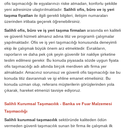
ofis taşımacılığı ile eşyalarınızı riske atmadan, konforlu şekilde
yeni adresinize ulaştırılmaktadır.
Salihli ofis, büro ve iş yeri
taşıma fiyatları
ile ilgili gerekli bilgileri, iletişim numaraları
üzerinden irtibata geçerek öğrenebilirsiniz.
Salihli ofis, büro ve iş yeri taşıma firmaları
arasında en kaliteli
ve güvenli hizmeti almanız adına titiz ve programlı çalışmalar
yapılmaktadır. Ofis ve iş yeri taşımacılığı konusunda deneyimli
ekip ile çalışmak büyük önem arz etmektedir. Evrakların,
raporların ve daha pek çok şeyin güvenilir bir nakliye şirketine
teslim edilmesi gerekir. Bu konuda piyasada sözde uygun fiyata
ofis taşımacılığı adı altında birçok merdiven altı firma yer
almaktadır. Amacınız sorunsuz ve güvenli ofis taşımacılığı ise bu
konuda titiz davranmalı ve işi ehline emanet etmelisiniz. Bu
konuda uzman olup, referans müşterilerin görüşlerinden yola
çıkarak, hareket etmenizi tavsiye ediyoruz.
Salihli Kurumsal Taşımacılık - Banka ve Fuar Malzemesi
Taşımacılığı
Salihli kurumsal taşımacılık
sektöründe kaliteden ödün
vermeden güvenli taşımacılık sunan bir firma ile çalışmak ilk