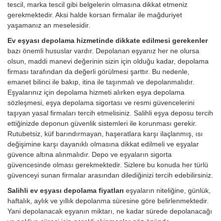
tescil, marka tescil gibi belgelerin olmasına dikkat etmeniz
gerekmektedir. Aksi halde korsan firmalar ile mağduriyet
yaşamanız an meselesidir.
Ev eşyası depolama hizmetinde dikkate edilmesi gerekenler
bazı önemli hususlar vardır. Depolanan eşyanız her ne olursa
olsun, maddi manevi değerinin sizin için olduğu kadar, depolama
firması tarafından da değerli görülmesi şarttır. Bu nedenle,
emanet bilinci ile bakıp, itina ile taşınmalı ve depolanmalıdır.
Eşyalarınız için depolama hizmeti alırken eşya depolama
sözleşmesi, eşya depolama sigortası ve resmi güvencelerini
taşıyan yasal firmaları tercih etmelisiniz. Salihli eşya deposu tercih
ettiğinizde deponun güvenlik sistemleri ile korunması gerekir.
Rutubetsiz, küf barındırmayan, haşeratlara karşı ilaçlanmış, ısı
değişimine karşı dayanıklı olmasına dikkat edilmeli ve eşyalar
güvence altına alınmalıdır. Depo ve eşyaların sigorta
güvencesinde olması gerekmektedir. Sizlere bu konuda her türlü
güvenceyi sunan firmalar arasından dilediğinizi tercih edebilirsiniz.
Salihli ev eşyası depolama fiyatları
eşyaların niteliğine, günlük,
haftalık, aylık ve yıllık depolanma süresine göre belirlenmektedir.
Yani depolanacak eşyanın miktarı, ne kadar sürede depolanacağı