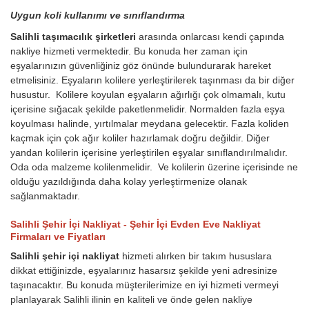
Uygun koli kullanımı ve sınıflandırma
Salihli taşımacılık şirketleri
arasında onlarcası kendi çapında
nakliye hizmeti vermektedir. Bu konuda her zaman için
eşyalarınızın güvenliğiniz göz önünde bulundurarak hareket
etmelisiniz. Eşyaların kolilere yerleştirilerek taşınması da bir diğer
husustur. Kolilere koyulan eşyaların ağırlığı çok olmamalı, kutu
içerisine sığacak şekilde paketlenmelidir. Normalden fazla eşya
koyulması halinde, yırtılmalar meydana gelecektir. Fazla koliden
kaçmak için çok ağır koliler hazırlamak doğru değildir. Diğer
yandan kolilerin içerisine yerleştirilen eşyalar sınıflandırılmalıdır.
Oda oda malzeme kolilenmelidir. Ve kolilerin üzerine içerisinde ne
olduğu yazıldığında daha kolay yerleştirmenize olanak
sağlanmaktadır.
Salihli Şehir İçi Nakliyat - Şehir İçi Evden Eve Nakliyat
Firmaları ve Fiyatları
Salihli şehir içi nakliyat
hizmeti alırken bir takım hususlara
dikkat ettiğinizde, eşyalarınız hasarsız şekilde yeni adresinize
taşınacaktır. Bu konuda müşterilerimize en iyi hizmeti vermeyi
planlayarak Salihli ilinin en kaliteli ve önde gelen nakliye