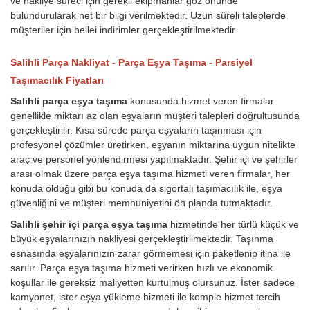
ve nakliye süreci için gerekli ekipmanlar göz önünde
bulundurularak net bir bilgi verilmektedir. Uzun süreli taleplerde
müşteriler için bellei indirimler gerçekleştirilmektedir.
Salihli Parça Nakliyat - Parça Eşya Taşıma - Parsiyel
Taşımacılık Fiyatları
Salihli parça eşya taşıma
konusunda hizmet veren firmalar
genellikle miktarı az olan eşyaların müşteri talepleri doğrultusunda
gerçekleştirilir. Kısa sürede parça eşyaların taşınması için
profesyonel çözümler üretirken, eşyanın miktarına uygun nitelikte
araç ve personel yönlendirmesi yapılmaktadır. Şehir içi ve şehirler
arası olmak üzere parça eşya taşıma hizmeti veren firmalar, her
konuda olduğu gibi bu konuda da sigortalı taşımacılık ile, eşya
güvenliğini ve müşteri memnuniyetini ön planda tutmaktadır.
Salihli şehir içi parça eşya taşıma
hizmetinde her türlü küçük ve
büyük eşyalarınızın nakliyesi gerçekleştirilmektedir. Taşınma
esnasında eşyalarınızın zarar görmemesi için paketlenip itina ile
sarılır. Parça eşya taşıma hizmeti verirken hızlı ve ekonomik
koşullar ile gereksiz maliyetten kurtulmuş olursunuz. İster sadece
kamyonet, ister eşya yükleme hizmeti ile komple hizmet tercih