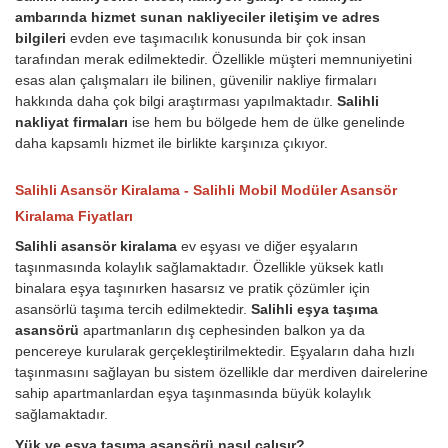
ambarında hizmet sunan nakliyeciler iletişim ve adres
bilgileri
evden eve taşımacılık konusunda bir çok insan
tarafından merak edilmektedir. Özellikle müşteri memnuniyetini
esas alan çalışmaları ile bilinen, güvenilir nakliye firmaları
hakkında daha çok bilgi araştırması yapılmaktadır.
Salihli
nakliyat firmaları
ise hem bu bölgede hem de ülke genelinde
daha kapsamlı hizmet ile birlikte karşınıza çıkıyor.
Salihli Asansör Kiralama - Salihli Mobil Modüler Asansör
Kiralama Fiyatları
Salihli asansör kiralama
ev eşyası ve diğer eşyaların
taşınmasında kolaylık sağlamaktadır. Özellikle yüksek katlı
binalara eşya taşınırken hasarsız ve pratik çözümler için
asansörlü taşıma tercih edilmektedir.
Salihli eşya taşıma
asansörü
apartmanların dış cephesinden balkon ya da
pencereye kurularak gerçekleştirilmektedir. Eşyaların daha hızlı
taşınmasını sağlayan bu sistem özellikle dar merdiven dairelerine
sahip apartmanlardan eşya taşınmasında büyük kolaylık
sağlamaktadır.
Yük ve eşya taşıma asansörü nasıl çalışır?