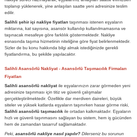
toplanıp yüklenerek, yine anlaşılan saatte yeni adresinize teslim
edilir.
Salihli şehir içi nakliye fiyatları
taşınması istenen eşyaların
miktarına, kat sayısına, asansör kullanılıp kullanılmamasına ve
taşınacak mesafeye göre farklılık göstermektedir. Nakliye
esnasında taşıma hizmetinin niteliğine göre fiyat belirlenmektedir.
Sizler de bu konu hakkında bilgi almak istediğinizde gerekli
fiyatlandırma, bu şekilde yapılacaktır.
Salihli Asansörlü Nakliyat - Asansörlü Taşımacılık Firmaları
Fiyatları
Salihli asansörlü nakliyat
ile eşyalarınızın zarar görmeden yeni
adresinize taşınması için titiz ve güvenli çalışmalar
gerçekleştirilmektedir. Özellikle dar merdiven daireleri, büyük
siteler ve yüksek katlarda eşyaların taşınırken hasar görme riski,
Salihli asansörlü taşımacılık
ile ortadan kalkmaktadır. Eşyaların
hızlı ve güvenli taşınmasını sağlayan bu sistem, hem iş gücünden
hem de zamandan tasarruf sağlamaktadır.
Peki,
asansörlü nakliye nasıl yapılır?
Dilerseniz bu sorunun