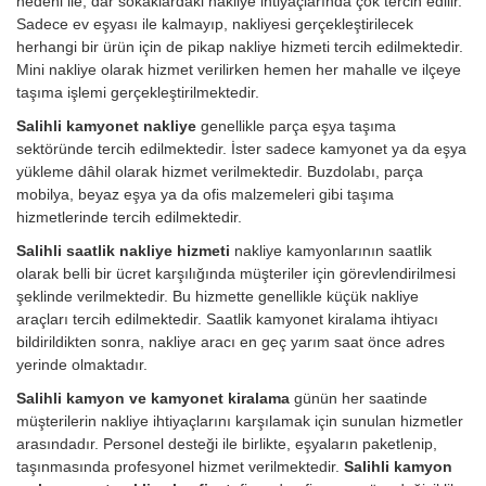
nedeni ile, dar sokaklardaki nakliye ihtiyaçlarında çok tercih edilir.
Sadece ev eşyası ile kalmayıp, nakliyesi gerçekleştirilecek
herhangi bir ürün için de pikap nakliye hizmeti tercih edilmektedir.
Mini nakliye olarak hizmet verilirken hemen her mahalle ve ilçeye
taşıma işlemi gerçekleştirilmektedir.
Salihli kamyonet nakliye
genellikle parça eşya taşıma
sektöründe tercih edilmektedir. İster sadece kamyonet ya da eşya
yükleme dâhil olarak hizmet verilmektedir. Buzdolabı, parça
mobilya, beyaz eşya ya da ofis malzemeleri gibi taşıma
hizmetlerinde tercih edilmektedir.
Salihli saatlik nakliye hizmeti
nakliye kamyonlarının saatlik
olarak belli bir ücret karşılığında müşteriler için görevlendirilmesi
şeklinde verilmektedir. Bu hizmette genellikle küçük nakliye
araçları tercih edilmektedir. Saatlik kamyonet kiralama ihtiyacı
bildirildikten sonra, nakliye aracı en geç yarım saat önce adres
yerinde olmaktadır.
Salihli kamyon ve kamyonet kiralama
günün her saatinde
müşterilerin nakliye ihtiyaçlarını karşılamak için sunulan hizmetler
arasındadır. Personel desteği ile birlikte, eşyaların paketlenip,
taşınmasında profesyonel hizmet verilmektedir.
Salihli kamyon