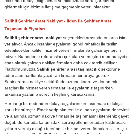
hakkında detaylı bilgi almak ve aklınızdaki soru işaretlerini
gidermek için bizimle iletişime geçmeniz yeterli olacaktır.
Salihli Şehirler Arası Nakliyat - İlden İle Şehirler Arası
Taşımacılık Fiyatları
Salihli şehirler arası nakliyat
seçenekleri arasında onlarca isim
yer alıyor. Ancak insanlar eşyalarını gönül rahatlığı ile teslim
edebilecekleri kaliteli hizmet veren firmalar ile çalışmayı tercih
ediyor. Bu nedenle referansları çok olan ve müşteri memnuniyetini
esas alarak çalışan nakliye firmaları daha çok tercih ediliyor.
Platformumuzda
Salihli şehirler arası taşımacılık
sektörüne
adını altın harfler ile yazdıran firmaları bir araya getirdik.
Şehirlerarası nakliye sektöründe uzman kadro ve donanımlı
araçları ile hizmet veren firmalar ile eşyalarınız taşınırken
arkanıza yaslanıp sürecin keyfini çıkaracaksınız.
Herhangi bir nedenden dolayı eşyalarınızın taşınması oldukça
zorlu bir süreçtir. Emek verip alın teri ile alınan eşyaların deneyimli
ve alanında uzman nakliye firması ile taşınmasını istemeniz gayet
doğal. Bu konuda kafanızdaki soru işretlerini ortadan kaldıracak,
yılların vermiş olduğu tecrübe ile hizmet veren firmaları sizler için