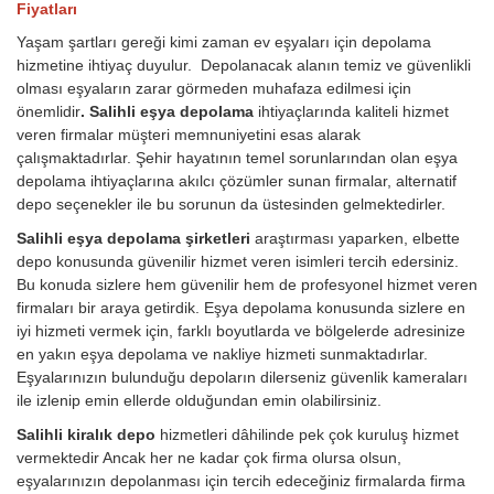
Fiyatları
Yaşam şartları gereği kimi zaman ev eşyaları için depolama
hizmetine ihtiyaç duyulur. Depolanacak alanın temiz ve güvenlikli
olması eşyaların zarar görmeden muhafaza edilmesi için
önemlidir
. Salihli eşya depolama
ihtiyaçlarında kaliteli hizmet
veren firmalar müşteri memnuniyetini esas alarak
çalışmaktadırlar. Şehir hayatının temel sorunlarından olan eşya
depolama ihtiyaçlarına akılcı çözümler sunan firmalar, alternatif
depo seçenekler ile bu sorunun da üstesinden gelmektedirler.
Salihli eşya depolama şirketleri
araştırması yaparken, elbette
depo konusunda güvenilir hizmet veren isimleri tercih edersiniz.
Bu konuda sizlere hem güvenilir hem de profesyonel hizmet veren
firmaları bir araya getirdik. Eşya depolama konusunda sizlere en
iyi hizmeti vermek için, farklı boyutlarda ve bölgelerde adresinize
en yakın eşya depolama ve nakliye hizmeti sunmaktadırlar.
Eşyalarınızın bulunduğu depoların dilerseniz güvenlik kameraları
ile izlenip emin ellerde olduğundan emin olabilirsiniz.
Salihli kiralık depo
hizmetleri dâhilinde pek çok kuruluş hizmet
vermektedir Ancak her ne kadar çok firma olursa olsun,
eşyalarınızın depolanması için tercih edeceğiniz firmalarda firma