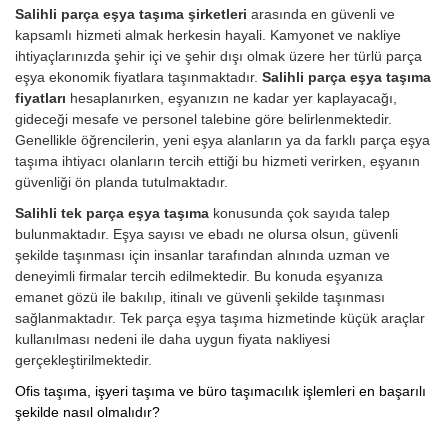
Salihli parça eşya taşıma şirketleri
arasında en güvenli ve
kapsamlı hizmeti almak herkesin hayali. Kamyonet ve nakliye
ihtiyaçlarınızda şehir içi ve şehir dışı olmak üzere her türlü parça
eşya ekonomik fiyatlara taşınmaktadır.
Salihli parça eşya taşıma
fiyatları
hesaplanırken, eşyanızın ne kadar yer kaplayacağı,
gideceği mesafe ve personel talebine göre belirlenmektedir.
Genellikle öğrencilerin, yeni eşya alanların ya da farklı parça eşya
taşıma ihtiyacı olanların tercih ettiği bu hizmeti verirken, eşyanın
güvenliği ön planda tutulmaktadır.
Salihli tek parça eşya taşıma
konusunda çok sayıda talep
bulunmaktadır. Eşya sayısı ve ebadı ne olursa olsun, güvenli
şekilde taşınması için insanlar tarafından alnında uzman ve
deneyimli firmalar tercih edilmektedir. Bu konuda eşyanıza
emanet gözü ile bakılıp, itinalı ve güvenli şekilde taşınması
sağlanmaktadır. Tek parça eşya taşıma hizmetinde küçük araçlar
kullanılması nedeni ile daha uygun fiyata nakliyesi
gerçekleştirilmektedir.
Ofis taşıma, işyeri taşıma ve büro taşımacılık işlemleri en başarılı
şekilde nasıl olmalıdır?