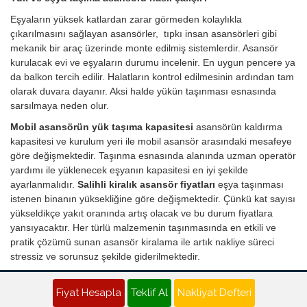
Eşyaların yüksek katlardan zarar görmeden kolaylıkla
çıkarılmasını sağlayan asansörler, tıpkı insan asansörleri gibi
mekanik bir araç üzerinde monte edilmiş sistemlerdir. Asansör
kurulacak evi ve eşyaların durumu incelenir. En uygun pencere ya
da balkon tercih edilir. Halatların kontrol edilmesinin ardından tam
olarak duvara dayanır. Aksi halde yükün taşınması esnasında
sarsılmaya neden olur.
Mobil asansörün yük taşıma kapasitesi
asansörün kaldırma
kapasitesi ve kurulum yeri ile mobil asansör arasındaki mesafeye
göre değişmektedir. Taşınma esnasında alanında uzman operatör
yardımı ile yüklenecek eşyanın kapasitesi en iyi şekilde
ayarlanmalıdır.
Salihli kiralık asansör fiyatları
eşya taşınması
istenen binanın yüksekliğine göre değişmektedir. Çünkü kat sayısı
yükseldikçe yakıt oranında artış olacak ve bu durum fiyatlara
yansıyacaktır. Her türlü malzemenin taşınmasında en etkili ve
pratik çözümü sunan asansör kiralama ile artık nakliye süreci
stressiz ve sorunsuz şekilde giderilmektedir.
Salihli Nakliyat Teklifi - Evden Eve Nakliye Fiyatı Al
Fiyat Hesapla
Teklif Al
Nakliyat Defteri