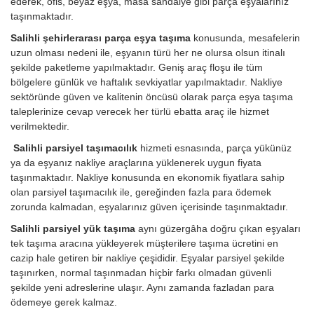
ederek, ofis, beyaz eşya, masa sandalye gibi parça eşyalarınız
taşınmaktadır.
Salihli şehirlerarası parça eşya taşıma
konusunda, mesafelerin
uzun olması nedeni ile, eşyanın türü her ne olursa olsun itinalı
şekilde paketleme yapılmaktadır. Geniş araç floşu ile tüm
bölgelere günlük ve haftalık sevkiyatlar yapılmaktadır. Nakliye
sektöründe güven ve kalitenin öncüsü olarak parça eşya taşıma
taleplerinize cevap verecek her türlü ebatta araç ile hizmet
verilmektedir.
Salihli parsiyel taşımacılık
hizmeti esnasında, parça yükünüz
ya da eşyanız nakliye araçlarına yüklenerek uygun fiyata
taşınmaktadır. Nakliye konusunda en ekonomik fiyatlara sahip
olan parsiyel taşımacılık ile, gereğinden fazla para ödemek
zorunda kalmadan, eşyalarınız güven içerisinde taşınmaktadır.
Salihli parsiyel yük taşıma
aynı güzergâha doğru çıkan eşyaları
tek taşıma aracına yükleyerek müşterilere taşıma ücretini en
cazip hale getiren bir nakliye çeşididir. Eşyalar parsiyel şekilde
taşınırken, normal taşınmadan hiçbir farkı olmadan güvenli
şekilde yeni adreslerine ulaşır. Aynı zamanda fazladan para
ödemeye gerek kalmaz.