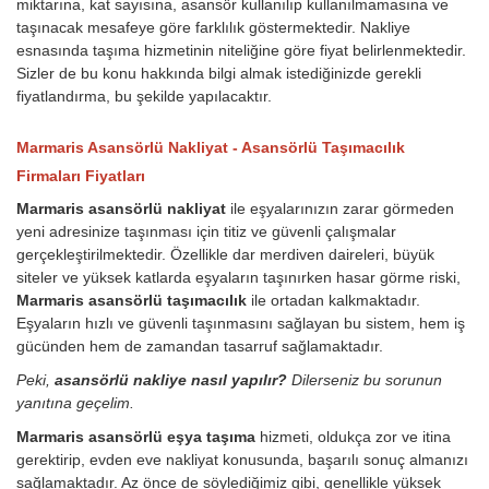
miktarına, kat sayısına, asansör kullanılıp kullanılmamasına ve
taşınacak mesafeye göre farklılık göstermektedir. Nakliye
esnasında taşıma hizmetinin niteliğine göre fiyat belirlenmektedir.
Sizler de bu konu hakkında bilgi almak istediğinizde gerekli
fiyatlandırma, bu şekilde yapılacaktır.
Marmaris Asansörlü Nakliyat - Asansörlü Taşımacılık
Firmaları Fiyatları
Marmaris asansörlü nakliyat
ile eşyalarınızın zarar görmeden
yeni adresinize taşınması için titiz ve güvenli çalışmalar
gerçekleştirilmektedir. Özellikle dar merdiven daireleri, büyük
siteler ve yüksek katlarda eşyaların taşınırken hasar görme riski,
Marmaris asansörlü taşımacılık
ile ortadan kalkmaktadır.
Eşyaların hızlı ve güvenli taşınmasını sağlayan bu sistem, hem iş
gücünden hem de zamandan tasarruf sağlamaktadır.
Peki,
asansörlü nakliye nasıl yapılır?
Dilerseniz bu sorunun
yanıtına geçelim.
Marmaris asansörlü eşya taşıma
hizmeti, oldukça zor ve itina
gerektirip, evden eve nakliyat konusunda, başarılı sonuç almanızı
sağlamaktadır. Az önce de söylediğimiz gibi, genellikle yüksek