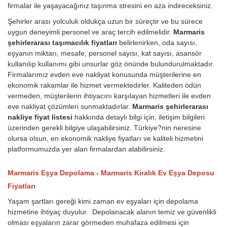
firmalar ile yaşayacağınız taşınma stresini en aza indireceksiniz.
Şehirler arası yolculuk oldukça uzun bir süreçtir ve bu sürece
uygun deneyimli personel ve araç tercih edilmelidir.
Marmaris
şehirlerarası taşımacılık fiyatları
belirlenirken, oda sayısı,
eşyanın miktarı, mesafe, personel sayısı, kat sayısı, asansör
kullanılıp kullanımı gibi unsurlar göz önünde bulundurulmaktadır.
Firmalarımız evden eve nakliyat konusunda müşterilerine en
ekonomik rakamlar ile hizmet vermektedirler. Kaliteden ödün
vermeden, müşterilerin ihtiyacını karşılayan hizmetleri ile evden
eve nakliyat çözümleri sunmaktadırlar.
Marmaris şehirlerarası
nakliye fiyat listesi
hakkında detaylı bilgi için, iletişim bilgileri
üzerinden gerekli bilgiye ulaşabilirsiniz. Türkiye?nin neresine
olursa olsun, en ekonomik nakliye fiyatları ve kaliteli hizmetini
platformumuzda yer alan firmalardan alabilirsiniz.
Marmaris Eşya Depolama - Marmaris Kiralık Ev Eşya Deposu
Fiyatları
Yaşam şartları gereği kimi zaman ev eşyaları için depolama
hizmetine ihtiyaç duyulur. Depolanacak alanın temiz ve güvenlikli
olması eşyaların zarar görmeden muhafaza edilmesi için