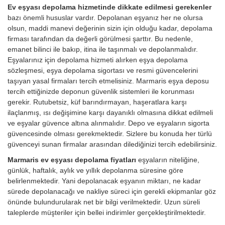
Ev eşyası depolama hizmetinde dikkate edilmesi gerekenler
bazı önemli hususlar vardır. Depolanan eşyanız her ne olursa
olsun, maddi manevi değerinin sizin için olduğu kadar, depolama
firması tarafından da değerli görülmesi şarttır. Bu nedenle,
emanet bilinci ile bakıp, itina ile taşınmalı ve depolanmalıdır.
Eşyalarınız için depolama hizmeti alırken eşya depolama
sözleşmesi, eşya depolama sigortası ve resmi güvencelerini
taşıyan yasal firmaları tercih etmelisiniz. Marmaris eşya deposu
tercih ettiğinizde deponun güvenlik sistemleri ile korunması
gerekir. Rutubetsiz, küf barındırmayan, haşeratlara karşı
ilaçlanmış, ısı değişimine karşı dayanıklı olmasına dikkat edilmeli
ve eşyalar güvence altına alınmalıdır. Depo ve eşyaların sigorta
güvencesinde olması gerekmektedir. Sizlere bu konuda her türlü
güvenceyi sunan firmalar arasından dilediğinizi tercih edebilirsiniz.
Marmaris ev eşyası depolama fiyatları
eşyaların niteliğine,
günlük, haftalık, aylık ve yıllık depolanma süresine göre
belirlenmektedir. Yani depolanacak eşyanın miktarı, ne kadar
sürede depolanacağı ve nakliye süreci için gerekli ekipmanlar göz
önünde bulundurularak net bir bilgi verilmektedir. Uzun süreli
taleplerde müşteriler için bellei indirimler gerçekleştirilmektedir.