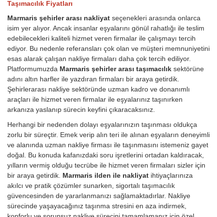
Taşımacılık Fiyatları
Marmaris şehirler arası nakliyat
seçenekleri arasında onlarca
isim yer alıyor. Ancak insanlar eşyalarını gönül rahatlığı ile teslim
edebilecekleri kaliteli hizmet veren firmalar ile çalışmayı tercih
ediyor. Bu nedenle referansları çok olan ve müşteri memnuniyetini
esas alarak çalışan nakliye firmaları daha çok tercih ediliyor.
Platformumuzda
Marmaris şehirler arası taşımacılık
sektörüne
adını altın harfler ile yazdıran firmaları bir araya getirdik.
Şehirlerarası nakliye sektöründe uzman kadro ve donanımlı
araçları ile hizmet veren firmalar ile eşyalarınız taşınırken
arkanıza yaslanıp sürecin keyfini çıkaracaksınız.
Herhangi bir nedenden dolayı eşyalarınızın taşınması oldukça
zorlu bir süreçtir. Emek verip alın teri ile alınan eşyaların deneyimli
ve alanında uzman nakliye firması ile taşınmasını istemeniz gayet
doğal. Bu konuda kafanızdaki soru işretlerini ortadan kaldıracak,
yılların vermiş olduğu tecrübe ile hizmet veren firmaları sizler için
bir araya getirdik.
Marmaris ilden ile nakliyat
ihtiyaçlarınıza
akılcı ve pratik çözümler sunarken, sigortalı taşımacılık
güvencesinden de yararlanmanızı sağlamaktadırlar. Nakliye
sürecinde yaşayacağınız taşınma stresini en aza indirmek,
konforlu ve sorunsuz nakliye sürecini tamamlamanız için özel