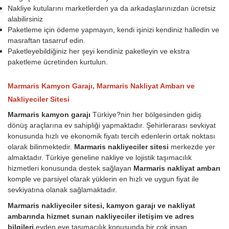
Nakliye kutularını marketlerden ya da arkadaşlarınızdan ücretsiz
alabilirsiniz
Paketleme için ödeme yapmayın, kendi işinizi kendiniz halledin ve
masraftan tasarruf edin.
Paketleyebildiğiniz her şeyi kendiniz paketleyin ve ekstra
paketleme ücretinden kurtulun.
Marmaris Kamyon Garajı, Marmaris Nakliyat Ambarı ve
Nakliyeciler Sitesi
Marmaris kamyon garajı
Türkiye?nin her bölgesinden gidiş
dönüş araçlarına ev sahipliği yapmaktadır. Şehirlerarası sevkiyat
konusunda hızlı ve ekonomik fiyatı tercih edenlerin ortak noktası
olarak bilinmektedir.
Marmaris nakliyeciler sitesi
merkezde yer
almaktadır. Türkiye geneline nakliye ve lojistik taşımacılık
hizmetleri konusunda destek sağlayan
Marmaris nakliyat ambarı
komple ve parsiyel olarak yüklerin en hızlı ve uygun fiyat ile
sevkiyatına olanak sağlamaktadır.
Marmaris nakliyeciler sitesi, kamyon garajı ve nakliyat
ambarında hizmet sunan nakliyeciler iletişim ve adres
bilgileri
evden eve taşımacılık konusunda bir çok insan