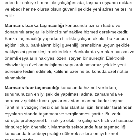
eden bir nakliye firması ile çalıştığınızda, taşınan eşyanın miktarı
ve ebadı her ne olursa olsun güvenli şekilde yeni adresine teslim
edilir.
Marmaris banka taşımacılığı
konusunda uzman kadro ve
donanımlı araçlar ile birinci sınıf nakliye hizmeti gerekmektedir.
Banka taşımacılığı yaparken titizlikle çalışan ekipler bu konuda
eğitimli olup, bankaların bilgi güvenliği prensibine uygun şekilde
nakliyesini gerçekleştirmektedirler. Bankalarda yer alan hassas ve
önemli eşyaların nakliyesi özen isteyen bir süreçtir. Elektronik
cihazlar için özel ambalajlama yapılarak hasarsız şekilde yeni
adresine teslim edilmeli, kolilerin üzerine bu konuda özel notlar
alınmalıdır.
Marmaris fuar taşımacılığı
konusunda hizmet verilirken,
sunumunuzun en iyi şekilde yapılması adına, zamanında ve
sorunsuz şekilde fuar eşyalarınız stant alanına kadar taşınır.
Tanıtımın vazgeçilmezi olan fuar stantları için, firmalar tarafından
eşyaların standa taşınması ve sergilenmesi şarttır. Bu zorlu
süreçte profesyonel bir nakliye ekibi ile çalışmak hızlı ve hasarsız
bir süreç için önemlidir. Marmaris sektöründe fuar taşımacılığı
konusunda tecrübeyi pratiğe dökerek sizlere en iyi hizmet