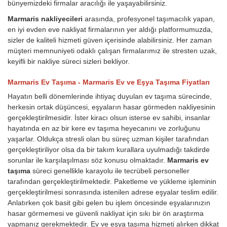
bünyemizdeki firmalar aracılığı ile yaşayabilirsiniz.
Marmaris nakliyecileri
arasında, profesyonel taşımacılık yapan,
en iyi evden eve nakliyat firmalarının yer aldığı platformumuzda,
sizler de kaliteli hizmeti güven içerisinde alabilirsiniz. Her zaman
müşteri memnuniyeti odaklı çalışan firmalarımız ile stresten uzak,
keyifli bir nakliye süreci sizleri bekliyor.
Marmaris Ev Taşıma - Marmaris Ev ve Eşya Taşıma Fiyatları
Hayatın belli dönemlerinde ihtiyaç duyulan ev taşıma sürecinde,
herkesin ortak düşüncesi, eşyaların hasar görmeden nakliyesinin
gerçekleştirilmesidir. İster kiracı olsun isterse ev sahibi, insanlar
hayatında en az bir kere ev taşıma heyecanını ve zorluğunu
yaşarlar. Oldukça stresli olan bu süreç uzman kişiler tarafından
gerçekleştiriliyor olsa da bir takım kurallara uyulmadığı takdirde
sorunlar ile karşılaşılması söz konusu olmaktadır.
Marmaris ev
taşıma
süreci genellikle karayolu ile tecrübeli personeller
tarafından gerçekleştirilmektedir. Paketleme ve yükleme işleminin
gerçekleştirilmesi sonrasında istenilen adrese eşyalar teslim edilir.
Anlatırken çok basit gibi gelen bu işlem öncesinde eşyalarınızın
hasar görmemesi ve güvenli nakliyat için sıkı bir ön araştırma
yapmanız gerekmektedir. Ev ve eşya taşıma hizmeti alırken dikkat