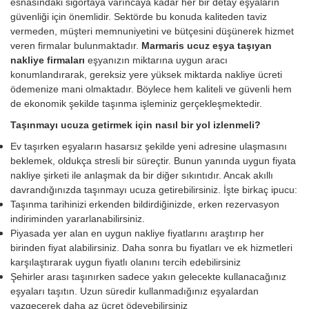
esnasındaki sigortaya varıncaya kadar her bir detay eşyaların
güvenliği için önemlidir. Sektörde bu konuda kaliteden taviz
vermeden, müşteri memnuniyetini ve bütçesini düşünerek hizmet
veren firmalar bulunmaktadır.
Marmaris ucuz eşya taşıyan
nakliye firmaları
eşyanızın miktarına uygun aracı
konumlandırarak, gereksiz yere yüksek miktarda nakliye ücreti
ödemenize mani olmaktadır. Böylece hem kaliteli ve güvenli hem
de ekonomik şekilde taşınma işleminiz gerçekleşmektedir.
Taşınmayı ucuza getirmek için nasıl bir yol izlenmeli?
Ev taşırken eşyaların hasarsız şekilde yeni adresine ulaşmasını
beklemek, oldukça stresli bir süreçtir. Bunun yanında uygun fiyata
nakliye şirketi ile anlaşmak da bir diğer sıkıntıdır. Ancak akıllı
davrandığınızda taşınmayı ucuza getirebilirsiniz. İşte birkaç ipucu:
Taşınma tarihinizi erkenden bildirdiğinizde, erken rezervasyon
indiriminden yararlanabilirsiniz.
Piyasada yer alan en uygun nakliye fiyatlarını araştırıp her
birinden fiyat alabilirsiniz. Daha sonra bu fiyatları ve ek hizmetleri
karşılaştırarak uygun fiyatlı olanını tercih edebilirsiniz
Şehirler arası taşınırken sadece yakın gelecekte kullanacağınız
eşyaları taşıtın. Uzun süredir kullanmadığınız eşyalardan
vazgeçerek daha az ücret ödeyebilirsiniz