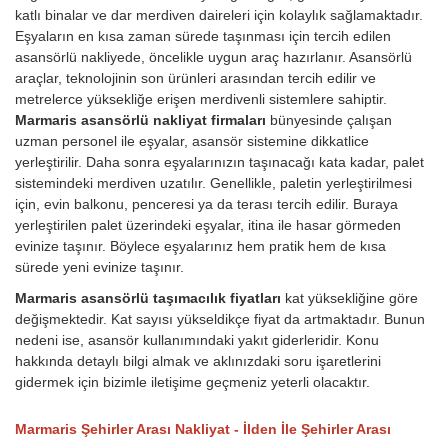
katlı binalar ve dar merdiven daireleri için kolaylık sağlamaktadır.
Eşyaların en kısa zaman sürede taşınması için tercih edilen
asansörlü nakliyede, öncelikle uygun araç hazırlanır. Asansörlü
araçlar, teknolojinin son ürünleri arasından tercih edilir ve
metrelerce yüksekliğe erişen merdivenli sistemlere sahiptir.
Marmaris asansörlü nakliyat firmaları
bünyesinde çalışan
uzman personel ile eşyalar, asansör sistemine dikkatlice
yerleştirilir. Daha sonra eşyalarınızın taşınacağı kata kadar, palet
sistemindeki merdiven uzatılır. Genellikle, paletin yerleştirilmesi
için, evin balkonu, penceresi ya da terası tercih edilir. Buraya
yerleştirilen palet üzerindeki eşyalar, itina ile hasar görmeden
evinize taşınır. Böylece eşyalarınız hem pratik hem de kısa
sürede yeni evinize taşınır.
Marmaris asansörlü taşımacılık fiyatları
kat yüksekliğine göre
değişmektedir. Kat sayısı yükseldikçe fiyat da artmaktadır. Bunun
nedeni ise, asansör kullanımındaki yakıt giderleridir.
Konu
hakkında detaylı bilgi almak ve aklınızdaki soru işaretlerini
gidermek için bizimle iletişime geçmeniz yeterli olacaktır.
Marmaris Şehirler Arası Nakliyat - İlden İle Şehirler Arası