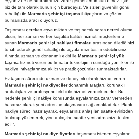
eşyanız ne de hatıralarınıza zarar gelmesi mümkün olmaz. İşte
biz de tam olarak bunun için buradayız. Ve sizleri güvenilir gönül
rahatlığı ile
Marmaris şehir içi taşıma
ihtiyaçlarınıza çözüm
bulmanızda aracı oluyoruz.
Taşınması gereken eşya miktarı ve taşınacak adres neresi olursa
olsun, her zaman ve her koşulda kaliteli hizmeti müşterilerine
sunan
Marmaris şehir içi nakliyat firmaları
arasından dilediğinizi
tercih ederek gönül rahatlığı ile eşyalarınızı teslim edebilirsiniz.
Alnında uzman ve donanımlı ekibi ile
Marmaris şehir içi yük
taşıma
hizmeti veren bu firmalar teknolojinin sunduğu yenilikler ile
nakliye ihtiyaçlarınıza akılcı ve pratik çözümler sunmaktadırlar.
Ev taşıma sürecinde uzman ve deneyimli olarak hizmet veren
Marmaris şehir içi nakliyeciler
donanımlı araçları, korunaklı
ambalajları ve profesyonel ekibi ile hizmet vermektedirler. Bu
nedenle şehir içi nakliye konusunda eşyalarınıza zarar vermeden
hasarsız olarak yeni adresine ulaşmasını sağlamaktadırlar. Planlı
nakliye süreci hazırlayarak, eşyalarınız anlaşılan saatte evinizden
toplanıp yüklenerek, yine anlaşılan saatte yeni adresinize teslim
edilir.
Marmaris şehir içi nakliye fiyatları
taşınması istenen eşyaların