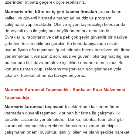
üzerinden irtibata geçerek öğrenebilirsiniz.
Marmaris ofis, büro ve iş yeri taşıma firmaları
arasında en
kaliteli ve güvenli hizmeti almanız adına titiz ve programlı
çalışmalar yapılmaktadır. Ofis ve iş yeri taşımacılığı konusunda
deneyimli ekip ile çalışmak büyük önem arz etmektedir.
Evrakların, raporların ve daha pek çok şeyin güvenilir bir nakliye
şirketine teslim edilmesi gerekir. Bu konuda piyasada sözde
uygun fiyata ofis taşımacılığı adı altında birçok merdiven altı firma
yer almaktadır. Amacınız sorunsuz ve güvenli ofis taşımacılığı ise
bu konuda titiz davranmalı ve işi ehline emanet etmelisiniz. Bu
konuda uzman olup, referans müşterilerin görüşlerinden yola
çıkarak, hareket etmenizi tavsiye ediyoruz.
Marmaris Kurumsal Taşımacılık - Banka ve Fuar Malzemesi
Taşımacılığı
Marmaris kurumsal taşımacılık
sektöründe kaliteden ödün
vermeden güvenli taşımacılık sunan bir firma ile çalışmak ilk
tercihler arasında yer almalıdır. . Banka, fabrika, fuar, okul gibi
kurumsal taşımacılık gerektiren konularda uzman bir ekiple
çalışmanın önemi büyüktür. İşini iyi bilen ve planlı şekilde hareket