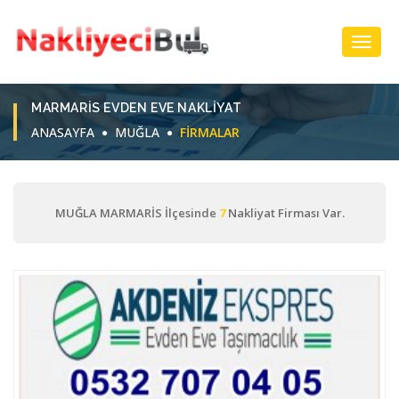
Toggl
Navig
MARMARIS EVDEN EVE NAKLIYAT
ANASAYFA
MUĞLA
FIRMALAR
MUĞLA MARMARİS İlçesinde
7
Nakliyat Firması Var.