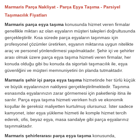
Marmaris Parça Nakliyat - Parça Eşya Taşıma - Parsiyel
Taşımacılık Fiyatları
Marmaris parça eşya taşıma
konusunda hizmet veren firmalar
genellikle miktarı az olan eşyaların müşteri talepleri doğrultusunda
gerçekleştirilir. Kısa sürede parça eşyaların taşınması için
profesyonel çözümler üretirken, eşyanın miktarına uygun nitelikte
araç ve personel yönlendirmesi yapılmaktadır. Şehir içi ve şehirler
arası olmak üzere parça eşya taşıma hizmeti veren firmalar, her
konuda olduğu gibi bu konuda da sigortalı taşımacılık ile, eşya
güvenliğini ve müşteri memnuniyetini ön planda tutmaktadır.
Marmaris şehir içi parça eşya taşıma
hizmetinde her türlü küçük
ve büyük eşyalarınızın nakliyesi gerçekleştirilmektedir. Taşınma
esnasında eşyalarınızın zarar görmemesi için paketlenip itina ile
sarılır. Parça eşya taşıma hizmeti verirken hızlı ve ekonomik
koşullar ile gereksiz maliyetten kurtulmuş olursunuz. İster sadece
kamyonet, ister eşya yükleme hizmeti ile komple hizmet tercih
ederek, ofis, beyaz eşya, masa sandalye gibi parça eşyalarınız
taşınmaktadır.
Marmaris şehirlerarası parça eşya taşıma
konusunda,