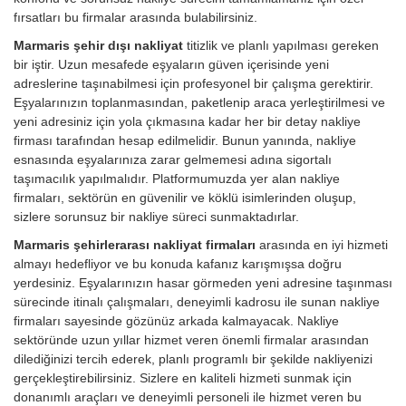
fırsatları bu firmalar arasında bulabilirsiniz.
Marmaris şehir dışı nakliyat
titizlik ve planlı yapılması gereken
bir iştir. Uzun mesafede eşyaların güven içerisinde yeni
adreslerine taşınabilmesi için profesyonel bir çalışma gerektirir.
Eşyalarınızın toplanmasından, paketlenip araca yerleştirilmesi ve
yeni adresiniz için yola çıkmasına kadar her bir detay nakliye
firması tarafından hesap edilmelidir. Bunun yanında, nakliye
esnasında eşyalarınıza zarar gelmemesi adına sigortalı
taşımacılık yapılmalıdır. Platformumuzda yer alan nakliye
firmaları, sektörün en güvenilir ve köklü isimlerinden oluşup,
sizlere sorunsuz bir nakliye süreci sunmaktadırlar.
Marmaris şehirlerarası nakliyat firmaları
arasında en iyi hizmeti
almayı hedefliyor ve bu konuda kafanız karışmışsa doğru
yerdesiniz. Eşyalarınızın hasar görmeden yeni adresine taşınması
sürecinde itinalı çalışmaları, deneyimli kadrosu ile sunan nakliye
firmaları sayesinde gözünüz arkada kalmayacak. Nakliye
sektöründe uzun yıllar hizmet veren önemli firmalar arasından
dilediğinizi tercih ederek, planlı programlı bir şekilde nakliyenizi
gerçekleştirebilirsiniz. Sizlere en kaliteli hizmeti sunmak için
donanımlı araçları ve deneyimli personeli ile hizmet veren bu