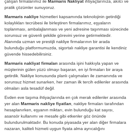
çalışan firmalarımız ile
Marmaris Nakliyat
ihtiyaçlarınıza, akılcı ve
pratik çözümler sunuyoruz.
Marmaris nakliye
hizmetleri kapsamında teknolojinin getirdiği
kolaylıkları tecrübesi ile birleştiren firmalarımız, eşyaların
toplanması, ambalajlanması ve yeni adresine taşınması sürecinde
sorunsuz ve güvenli şekilde görevini yerine getirmektedir.
Alanında uzman ve prestijli nakliye firmalarının bir arada
bulunduğu platformumuzda, sigortalı nakliye garantisi ile kendiniz
güvende hissedebilirsiniz.
Marmaris nakliyat firmaları
arasında işini hakkıyla yapan ve
müşterinin gülen yüzü olmayı başaran, en iyi firmaları bir araya
getirdik. Nakliye konusunda planlı çalışmaları ile zamanında ve
sorunsuz hizmet sunarken, her zaman ilk tercih edilenler arasında
olmaları asla tesadüf değil.
Evden eve taşıma ihtiyaçlarında en çok merak edilenler arasında
yer alan
Marmaris nakliye fiyatları
, nakliye firmaları tarafından
hesaplanırken, eşyanın miktarı, evin bulunduğu kat sayısı,
asansör kullanımı ve mesafe gibi etkenler göz önünde
bulundurulmaktadır. Bu konuda piyasada yer alan diğer firmalara
nazaran, kaliteli hizmeti uygun fiyata alma ayrıcalığını