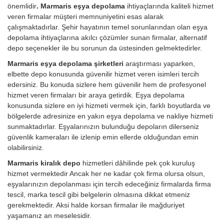
önemlidir
. Marmaris eşya depolama
ihtiyaçlarında kaliteli hizmet
veren firmalar müşteri memnuniyetini esas alarak
çalışmaktadırlar. Şehir hayatının temel sorunlarından olan eşya
depolama ihtiyaçlarına akılcı çözümler sunan firmalar, alternatif
depo seçenekler ile bu sorunun da üstesinden gelmektedirler.
Marmaris eşya depolama şirketleri
araştırması yaparken,
elbette depo konusunda güvenilir hizmet veren isimleri tercih
edersiniz. Bu konuda sizlere hem güvenilir hem de profesyonel
hizmet veren firmaları bir araya getirdik. Eşya depolama
konusunda sizlere en iyi hizmeti vermek için, farklı boyutlarda ve
bölgelerde adresinize en yakın eşya depolama ve nakliye hizmeti
sunmaktadırlar. Eşyalarınızın bulunduğu depoların dilerseniz
güvenlik kameraları ile izlenip emin ellerde olduğundan emin
olabilirsiniz.
Marmaris kiralık depo
hizmetleri dâhilinde pek çok kuruluş
hizmet vermektedir Ancak her ne kadar çok firma olursa olsun,
eşyalarınızın depolanması için tercih edeceğiniz firmalarda firma
tescil, marka tescil gibi belgelerin olmasına dikkat etmeniz
gerekmektedir. Aksi halde korsan firmalar ile mağduriyet
yaşamanız an meselesidir.