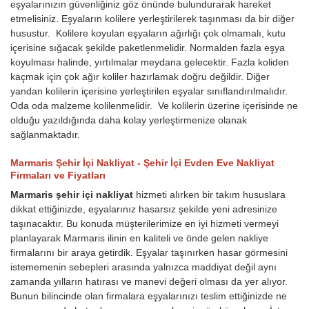
eşyalarınızın güvenliğiniz göz önünde bulundurarak hareket
etmelisiniz. Eşyaların kolilere yerleştirilerek taşınması da bir diğer
husustur. Kolilere koyulan eşyaların ağırlığı çok olmamalı, kutu
içerisine sığacak şekilde paketlenmelidir. Normalden fazla eşya
koyulması halinde, yırtılmalar meydana gelecektir. Fazla koliden
kaçmak için çok ağır koliler hazırlamak doğru değildir. Diğer
yandan kolilerin içerisine yerleştirilen eşyalar sınıflandırılmalıdır.
Oda oda malzeme kolilenmelidir. Ve kolilerin üzerine içerisinde ne
olduğu yazıldığında daha kolay yerleştirmenize olanak
sağlanmaktadır.
Marmaris Şehir İçi Nakliyat - Şehir İçi Evden Eve Nakliyat
Firmaları ve Fiyatları
Marmaris şehir içi nakliyat
hizmeti alırken bir takım hususlara
dikkat ettiğinizde, eşyalarınız hasarsız şekilde yeni adresinize
taşınacaktır. Bu konuda müşterilerimize en iyi hizmeti vermeyi
planlayarak Marmaris ilinin en kaliteli ve önde gelen nakliye
firmalarını bir araya getirdik. Eşyalar taşınırken hasar görmesini
istememenin sebepleri arasında yalnızca maddiyat değil aynı
zamanda yılların hatırası ve manevi değeri olması da yer alıyor.
Bunun bilincinde olan firmalara eşyalarınızı teslim ettiğinizde ne