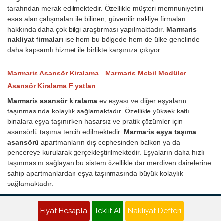
tarafından merak edilmektedir. Özellikle müşteri memnuniyetini
esas alan çalışmaları ile bilinen, güvenilir nakliye firmaları
hakkında daha çok bilgi araştırması yapılmaktadır.
Marmaris
nakliyat firmaları
ise hem bu bölgede hem de ülke genelinde
daha kapsamlı hizmet ile birlikte karşınıza çıkıyor.
Marmaris Asansör Kiralama - Marmaris Mobil Modüler
Asansör Kiralama Fiyatları
Marmaris asansör kiralama
ev eşyası ve diğer eşyaların
taşınmasında kolaylık sağlamaktadır. Özellikle yüksek katlı
binalara eşya taşınırken hasarsız ve pratik çözümler için
asansörlü taşıma tercih edilmektedir.
Marmaris eşya taşıma
asansörü
apartmanların dış cephesinden balkon ya da
pencereye kurularak gerçekleştirilmektedir. Eşyaların daha hızlı
taşınmasını sağlayan bu sistem özellikle dar merdiven dairelerine
sahip apartmanlardan eşya taşınmasında büyük kolaylık
sağlamaktadır.
Yük ve eşya taşıma asansörü nasıl çalışır?
Fiyat Hesapla
Teklif Al
Nakliyat Defteri
Eşyaların yüksek katlardan zarar görmeden kolaylıkla