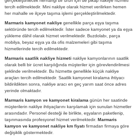
gerçekleştirilecek herhangi bir ürün için de pikap nakliye hizmeti
tercih edilmektedir. Mini nakliye olarak hizmet verilirken hemen
her mahalle ve ilçeye taşıma işlemi gerçekleştirilmektedir.
Marmaris kamyonet nakliye
genellikle parça eşya taşıma
sektöründe tercih edilmektedir. İster sadece kamyonet ya da eşya
yükleme dâhil olarak hizmet verilmektedir. Buzdolabı, parça
mobilya, beyaz eşya ya da ofis malzemeleri gibi taşıma
hizmetlerinde tercih edilmektedir.
Marmaris saatlik nakliye hizmeti
nakliye kamyonlarının saatlik
olarak belli bir ücret karşılığında müşteriler için görevlendirilmesi
şeklinde verilmektedir. Bu hizmette genellikle küçük nakliye
araçları tercih edilmektedir. Saatlik kamyonet kiralama ihtiyacı
bildirildikten sonra, nakliye aracı en geç yarım saat önce adres
yerinde olmaktadır.
Marmaris kamyon ve kamyonet kiralama
günün her saatinde
müşterilerin nakliye ihtiyaçlarını karşılamak için sunulan hizmetler
arasındadır. Personel desteği ile birlikte, eşyaların paketlenip,
taşınmasında profesyonel hizmet verilmektedir.
Marmaris
kamyon ve kamyonet nakliye km fiyatı
firmadan firmaya göre
değişiklik göstermektedir.