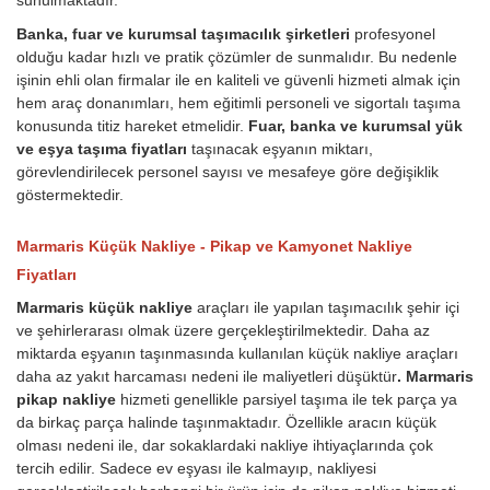
sunulmaktadır.
Banka, fuar ve kurumsal taşımacılık şirketleri
profesyonel
olduğu kadar hızlı ve pratik çözümler de sunmalıdır. Bu nedenle
işinin ehli olan firmalar ile en kaliteli ve güvenli hizmeti almak için
hem araç donanımları, hem eğitimli personeli ve sigortalı taşıma
konusunda titiz hareket etmelidir.
Fuar, banka ve kurumsal yük
ve eşya taşıma fiyatları
taşınacak eşyanın miktarı,
görevlendirilecek personel sayısı ve mesafeye göre değişiklik
göstermektedir.
Marmaris Küçük Nakliye - Pikap ve Kamyonet Nakliye
Fiyatları
Marmaris küçük nakliye
araçları ile yapılan taşımacılık şehir içi
ve şehirlerarası olmak üzere gerçekleştirilmektedir. Daha az
miktarda eşyanın taşınmasında kullanılan küçük nakliye araçları
daha az yakıt harcaması nedeni ile maliyetleri düşüktür
. Marmaris
pikap nakliye
hizmeti genellikle parsiyel taşıma ile tek parça ya
da birkaç parça halinde taşınmaktadır. Özellikle aracın küçük
olması nedeni ile, dar sokaklardaki nakliye ihtiyaçlarında çok
tercih edilir. Sadece ev eşyası ile kalmayıp, nakliyesi