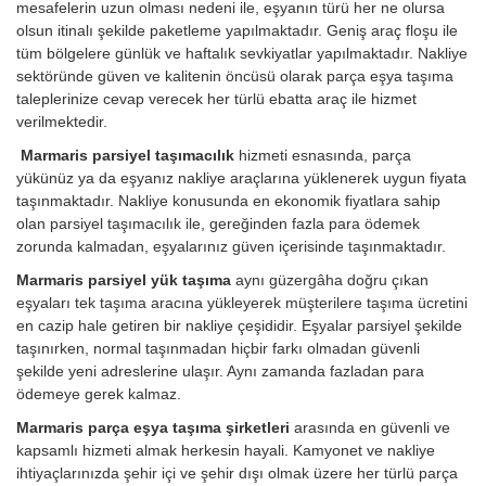
mesafelerin uzun olması nedeni ile, eşyanın türü her ne olursa
olsun itinalı şekilde paketleme yapılmaktadır. Geniş araç floşu ile
tüm bölgelere günlük ve haftalık sevkiyatlar yapılmaktadır. Nakliye
sektöründe güven ve kalitenin öncüsü olarak parça eşya taşıma
taleplerinize cevap verecek her türlü ebatta araç ile hizmet
verilmektedir.
Marmaris parsiyel taşımacılık
hizmeti esnasında, parça
yükünüz ya da eşyanız nakliye araçlarına yüklenerek uygun fiyata
taşınmaktadır. Nakliye konusunda en ekonomik fiyatlara sahip
olan parsiyel taşımacılık ile, gereğinden fazla para ödemek
zorunda kalmadan, eşyalarınız güven içerisinde taşınmaktadır.
Marmaris parsiyel yük taşıma
aynı güzergâha doğru çıkan
eşyaları tek taşıma aracına yükleyerek müşterilere taşıma ücretini
en cazip hale getiren bir nakliye çeşididir. Eşyalar parsiyel şekilde
taşınırken, normal taşınmadan hiçbir farkı olmadan güvenli
şekilde yeni adreslerine ulaşır. Aynı zamanda fazladan para
ödemeye gerek kalmaz.
Marmaris parça eşya taşıma şirketleri
arasında en güvenli ve
kapsamlı hizmeti almak herkesin hayali. Kamyonet ve nakliye
ihtiyaçlarınızda şehir içi ve şehir dışı olmak üzere her türlü parça