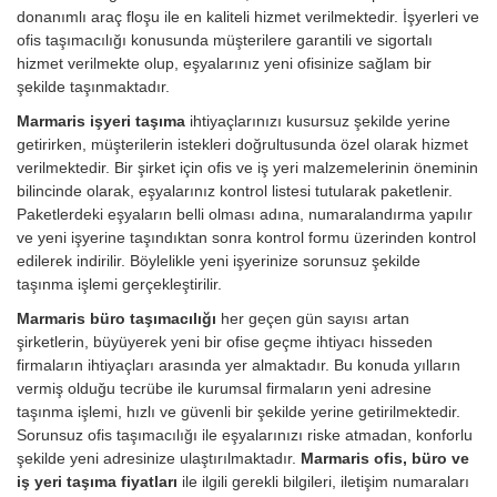
donanımlı araç floşu ile en kaliteli hizmet verilmektedir. İşyerleri ve
ofis taşımacılığı konusunda müşterilere garantili ve sigortalı
hizmet verilmekte olup, eşyalarınız yeni ofisinize sağlam bir
şekilde taşınmaktadır.
Marmaris işyeri taşıma
ihtiyaçlarınızı kusursuz şekilde yerine
getirirken, müşterilerin istekleri doğrultusunda özel olarak hizmet
verilmektedir. Bir şirket için ofis ve iş yeri malzemelerinin öneminin
bilincinde olarak, eşyalarınız kontrol listesi tutularak paketlenir.
Paketlerdeki eşyaların belli olması adına, numaralandırma yapılır
ve yeni işyerine taşındıktan sonra kontrol formu üzerinden kontrol
edilerek indirilir. Böylelikle yeni işyerinize sorunsuz şekilde
taşınma işlemi gerçekleştirilir.
Marmaris büro taşımacılığı
her geçen gün sayısı artan
şirketlerin, büyüyerek yeni bir ofise geçme ihtiyacı hisseden
firmaların ihtiyaçları arasında yer almaktadır. Bu konuda yılların
vermiş olduğu tecrübe ile kurumsal firmaların yeni adresine
taşınma işlemi, hızlı ve güvenli bir şekilde yerine getirilmektedir.
Sorunsuz ofis taşımacılığı ile eşyalarınızı riske atmadan, konforlu
şekilde yeni adresinize ulaştırılmaktadır.
Marmaris ofis, büro ve
iş yeri taşıma fiyatları
ile ilgili gerekli bilgileri, iletişim numaraları