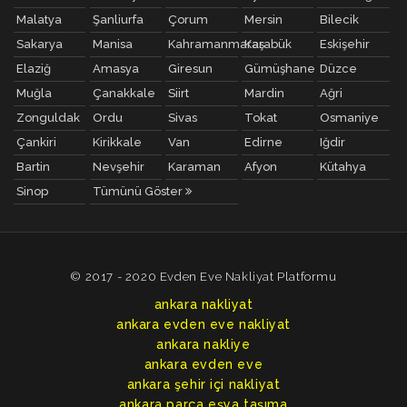
Malatya
Şanliurfa
Çorum
Mersin
Bilecik
Sakarya
Manisa
Kahramanmaraş
Karabük
Eskişehir
Elaziğ
Amasya
Giresun
Gümüşhane
Düzce
Muğla
Çanakkale
Siirt
Mardin
Ağri
Zonguldak
Ordu
Sivas
Tokat
Osmaniye
Çankiri
Kirikkale
Van
Edirne
Iğdir
Bartin
Nevşehir
Karaman
Afyon
Kütahya
Sinop
Tümünü Göster
© 2017 - 2020 Evden Eve Nakliyat Platformu
ankara nakliyat
ankara evden eve nakliyat
ankara nakliye
ankara evden eve
ankara şehir içi nakliyat
ankara parça eşya taşıma