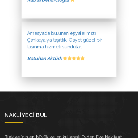
Kübta Demircioğlu
Amasyada bulunan eşyalarımızı
Çankaya ya taşıttık. Gayet güzel bir
taşınma hizmeti sundular.
Batuhan Aktürk
NAKLIYECI BUL
Türkiye 'nin en büyük ve en kullanışlı Evden Eve Nakliyat