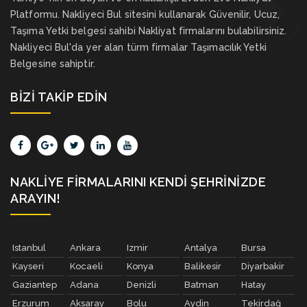
Platformu. Nakliyeci Bul sitesini kullanarak Güvenilir, Ucuz,
Taşıma Yetki belgesi sahibi Nakliyat firmalarını bulabilirsiniz.
Nakliyeci Bul'da yer alan türm firmalar Taşımacılık Yetki
Belgesine sahiptir.
BIZI TAKIP EDIN
NAKLIYE FIRMALARINI KENDI ŞEHRINIZDE
ARAYIN!
Istanbul
Ankara
Izmir
Antalya
Bursa
Kayseri
Kocaeli
Konya
Balikesir
Diyarbakir
Gaziantep
Adana
Denizli
Batman
Hatay
Erzurum
Aksaray
Bolu
Aydin
Tekirdağ