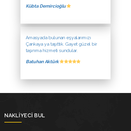
Kübta Demircioğlu
Amasyada bulunan eşyalarımızı
Çankaya ya taşıttık. Gayet güzel bir
taşınma hizmeti sundular.
Batuhan Aktürk
NAKLIYECI BUL