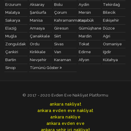
Erzurum
Aksaray
Bolu
Aydin
Tekirdağ
Malatya
Şanliurfa
Çorum
Mersin
Bilecik
Sakarya
Manisa
Kahramanmaraş
Karabük
Eskişehir
Elaziğ
Amasya
Giresun
Gümüşhane
Düzce
Muğla
Çanakkale
Siirt
Mardin
Ağri
Zonguldak
Ordu
Sivas
Tokat
Osmaniye
Çankiri
Kirikkale
Van
Edirne
Iğdir
Bartin
Nevşehir
Karaman
Afyon
Kütahya
Sinop
Tümünü Göster
© 2017 - 2020 Evden Eve Nakliyat Platformu
ankara nakliyat
ankara evden eve nakliyat
ankara nakliye
ankara evden eve
ankara şehir içi nakliyat