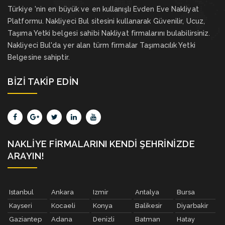
Türkiye 'nin en büyük ve en kullanışlı Evden Eve Nakliyat
Platformu. Nakliyeci Bul sitesini kullanarak Güvenilir, Ucuz,
Taşıma Yetki belgesi sahibi Nakliyat firmalarını bulabilirsiniz.
Nakliyeci Bul'da yer alan türm firmalar Taşımacılık Yetki
Belgesine sahiptir.
BIZI TAKIP EDIN
NAKLIYE FIRMALARINI KENDI ŞEHRINIZDE
ARAYIN!
Istanbul
Ankara
Izmir
Antalya
Bursa
Kayseri
Kocaeli
Konya
Balikesir
Diyarbakir
Gaziantep
Adana
Denizli
Batman
Hatay