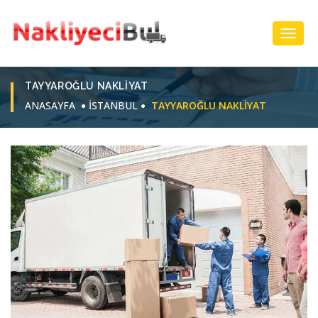
Toggl
Navig
TAYYAROĞLU NAKLIYAT
ANASAYFA
İSTANBUL
TAYYAROĞLU NAKLIYAT