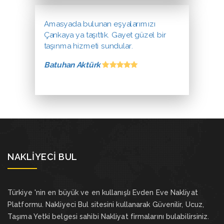
Amasyada bulunan eşyalarımızı
Çankaya ya taşıttık. Gayet güzel bir
taşınma hizmeti sundular.
Batuhan Aktürk
NAKLIYECI BUL
Türkiye 'nin en büyük ve en kullanışlı Evden Eve Nakliyat
Platformu. Nakliyeci Bul sitesini kullanarak Güvenilir, Ucuz,
Taşıma Yetki belgesi sahibi Nakliyat firmalarını bulabilirsiniz.