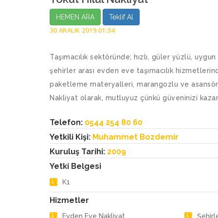
HEMEN ARA
Teklif Al
30 ARALIK 2019 01:34
Taşımacılık sektöründe; hızlı, güler yüzlü, uygun fi
şehirler arası evden eve taşımacılık hizmetlerin
paketleme materyalleri, marangozlu ve asansörl
Nakliyat olarak, mutluyuz çünkü güveninizi kaza
Telefon:
0544 254 80 60
Yetkili Kişi:
Muhammet Bozdemir
Kuruluş Tarihi:
2009
Yetki Belgesi
K1
Hizmetler
Evden Eve Nakliyat
Şehirl