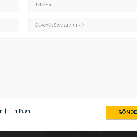
an
1 Puan
GÖND