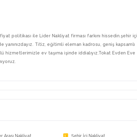
yat politikası ile Lider Nakliyat firması farkını hissedin.şehir içi
de yanınızdayız. Titiz, eğitimli eleman kadrosu, geniş kapsamlı
ü hizmetlerimizle ev taşıma işinde iddialıyız.Tokat Evden Eve
nıyoruz.
er Arası Nakliyat
Şehir İçi Nakliyat