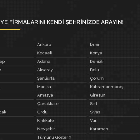
YE FIRMALARINI KENDI ŞEHRINIZDE ARAYIN!
Ankara
Izmir
Kocaeli
Konya
tep
Adana
Denizli
m
Aksaray
Bolu
Şanliurfa
Çorum
a
Manisa
Kahramanmaraş
Amasya
Giresun
Çanakkale
Siirt
dak
Ordu
Sivas
Kirikkale
Van
Nevşehir
Karaman
Tümünü Göster