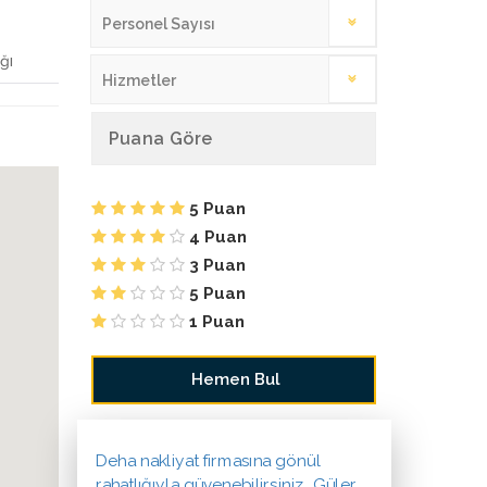
Personel Sayısı
ğı
Hizmetler
Puana Göre
5 Puan
4 Puan
3 Puan
5 Puan
1 Puan
Deha nakliyat firmasına gönül
rahatlığıyla güvenebilirsiniz. Güler