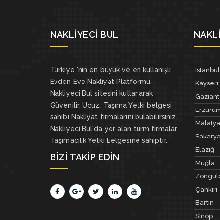
NAKLIYECI BUL
NAKLI
Türkiye 'nin en büyük ve en kullanışlı
Istanbul
Evden Eve Nakliyat Platformu.
Kayseri
Nakliyeci Bul sitesini kullanarak
Gazian
Güvenilir, Ucuz, Taşıma Yetki belgesi
Erzuru
sahibi Nakliyat firmalarını bulabilirsiniz.
Malatya
Nakliyeci Bul'da yer alan türm firmalar
Sakary
Taşımacılık Yetki Belgesine sahiptir.
Elaziğ
BIZI TAKIP EDIN
Muğla
Zongul
Çankiri
Bartin
Sinop