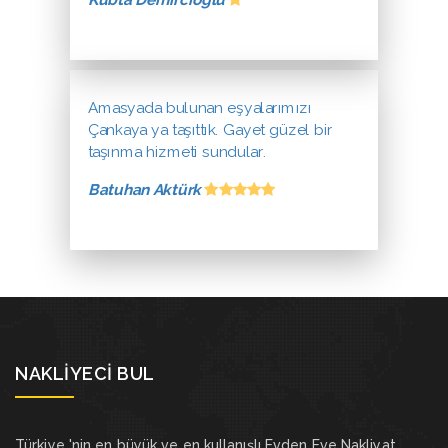
Kübta Demircioğlu
Amasyada bulunan eşyalarımızı
Çankaya ya taşıttık. Gayet güzel bir
taşınma hizmeti sundular.
Batuhan Aktürk
NAKLIYECI BUL
Türkiye 'nin en büyük ve en kullanışlı Evden Eve Nakliyat