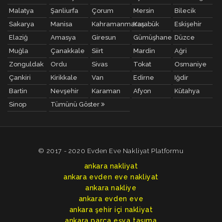
Malatya
Şanliurfa
Çorum
Mersin
Bilecik
Sakarya
Manisa
Kahramanmaraş
Karabük
Eskişehir
Elaziğ
Amasya
Giresun
Gümüşhane
Düzce
Muğla
Çanakkale
Siirt
Mardin
Ağri
Zonguldak
Ordu
Sivas
Tokat
Osmaniye
Çankiri
Kirikkale
Van
Edirne
Iğdir
Bartin
Nevşehir
Karaman
Afyon
Kütahya
Sinop
Tümünü Göster
© 2017 - 2020 Evden Eve Nakliyat Platformu
ankara nakliyat
ankara evden eve nakliyat
ankara nakliye
ankara evden eve
ankara şehir içi nakliyat
ankara parça eşya taşıma