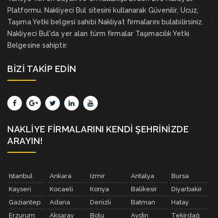
Platformu. Nakliyeci Bul sitesini kullanarak Güvenilir, Ucuz,
Taşıma Yetki belgesi sahibi Nakliyat firmalarını bulabilirsiniz.
Nakliyeci Bul'da yer alan türm firmalar Taşımacılık Yetki
Belgesine sahiptir.
BIZI TAKIP EDIN
NAKLIYE FIRMALARINI KENDI ŞEHRINIZDE
ARAYIN!
Istanbul
Ankara
Izmir
Antalya
Bursa
Kayseri
Kocaeli
Konya
Balikesir
Diyarbakir
Gaziantep
Adana
Denizli
Batman
Hatay
Erzurum
Aksaray
Bolu
Aydin
Tekirdağ